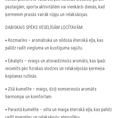
pastaigām, sporta aktivitātēm vai vienkārši dienās, kad
ķermenim prasās vairāk rūpju un relaksācijas.
DABISKAIS SPĒKS VESELĪGĀM LOCĪTAVĀM:
▪︎ Rozmarīns – aromātiska un sildoša ēteriskā eļļa, kas
palīdz radīt viegluma un kustīguma sajūtu.
▪︎ Eikalipts – svaigs un atsvaidzinošs aromāts, kas īpaši
iecienīts pēc fiziskas slodzes un relaksējošās ķermeņa
kopšanas rutīnās.
▪︎ Zilā kumelīte – maigs, dziļi nomierinošs aromāts
harmonijai un komfortam.
▪︎ Parastā kumelīte – silta un maiga ēteriskā eļļa, kas palīdz
radīt mierpilnu un relaksējošu atmosfēru.