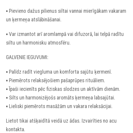
▪︎ Pievieno dažus pilienus siltai vannai mierīgākam vakaram
un ķermeņa atslābināšanai.
▪︎ Var izmantot arī aromlampā vai difuzorā, lai telpā radītu
siltu un harmonisku atmosfēru.
GALVENIE IEGUVUMI:
▪︎ Palīdz radīt viegluma un komforta sajūtu ķermenī.
▪︎ Piemērots relaksējošiem pašaprūpes rituāliem.
▪︎ Īpaši iecienīts pēc fiziskas slodzes un aktīvām dienām.
▪︎ Silts un harmonizējošs aromāts ķermeņa labsajūtai.
▪︎ Lieliski piemērots masāžām un vakara relaksācijai.
Lietot tikai atšķaidītā veidā uz ādas. Izvairīties no acu
kontakta.