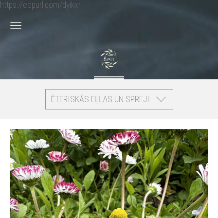
https://eepurl.com/dyikxr
ĒTERISKĀS EĻĻAS UN SPREJI