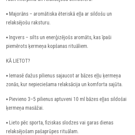
▪︎ Majorāns – aromātiska ēteriskā eļļa ar sildošu un
relaksējošu raksturu.
▪︎ Ingvers – silts un enerģizējošs aromāts, kas īpaši
piemērots ķermeņa kopšanas rituāliem.
KĀ LIETOT?
▪︎ Iemasē dažus pilienus sajaucot ar bāzes eļļu ķermeņa
zonās, kur nepieciešama relaksācija un komforta sajūta.
▪︎ Pievieno 3–5 pilienus aptuveni 10 ml bāzes eļļas sildošai
ķermeņa masāžai.
▪︎ Lieto pēc sporta, fiziskas slodzes vai garas dienas
relaksējošam pašaprūpes rituālam.