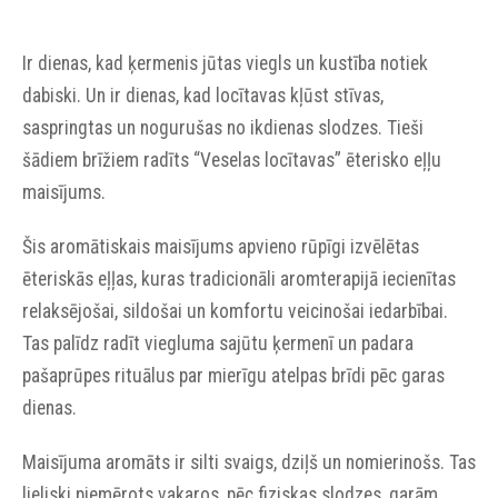
Ir dienas, kad ķermenis jūtas viegls un kustība notiek
dabiski. Un ir dienas, kad locītavas kļūst stīvas,
saspringtas un nogurušas no ikdienas slodzes. Tieši
šādiem brīžiem radīts “Veselas locītavas” ēterisko eļļu
maisījums.
Šis aromātiskais maisījums apvieno rūpīgi izvēlētas
ēteriskās eļļas, kuras tradicionāli aromterapijā iecienītas
relaksējošai, sildošai un komfortu veicinošai iedarbībai.
Tas palīdz radīt viegluma sajūtu ķermenī un padara
pašaprūpes rituālus par mierīgu atelpas brīdi pēc garas
dienas.
Maisījuma aromāts ir silti svaigs, dziļš un nomierinošs. Tas
lieliski piemērots vakaros, pēc fiziskas slodzes, garām