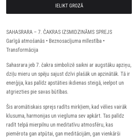
IELIKT GROZĀ
SAHASRARA – 7. ČAKRAS IZSMIDZINĀMS SPREJS
Garīgā atmošanās • Beznosacījuma mīlestība •
Transformācija
Sahasrara jeb 7. čakra simbolizē saikni ar augstāku apziņu,
dziļu mieru un spēju sajust dzīvi plašāk un apzinātāk. Tā ir
enerģija, kas palīdz apstāties ikdienas steigā, ieelpot un
atgriezties pie savas būtības.
Šis aromātiskais sprejs radīts mirkļiem, kad vēlies vairāk
klusuma, harmonijas un viegluma sev apkārt. Tas palīdz
radīt telpā mierpilnu un meditatīvu atmosfēru, kas
piemērota gan atpūtai, gan meditācijām, gan vienkārši