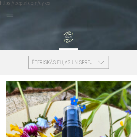
https://eepurl.com/dyikxr
ĒTERISKĀS EĻĻAS UN SPREJI