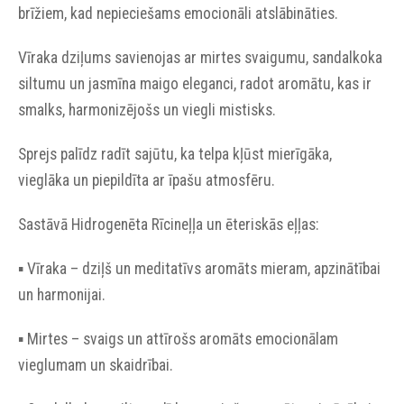
brīžiem, kad nepieciešams emocionāli atslābināties.
Vīraka dziļums savienojas ar mirtes svaigumu, sandalkoka
siltumu un jasmīna maigo eleganci, radot aromātu, kas ir
smalks, harmonizējošs un viegli mistisks.
Sprejs palīdz radīt sajūtu, ka telpa kļūst mierīgāka,
vieglāka un piepildīta ar īpašu atmosfēru.
Sastāvā Hidrogenēta Rīcineļļa un ēteriskās eļļas:
▪︎ Vīraka – dziļš un meditatīvs aromāts mieram, apzinātībai
un harmonijai.
▪︎ Mirtes – svaigs un attīrošs aromāts emocionālam
vieglumam un skaidrībai.