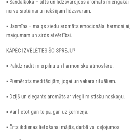
▪︎ Sandalkoka – silts un līdzsvarojošs aromāts mierīgākai
nervu sistēmai un iekšējam līdzsvaram.
▪︎ Jasmīna – maigs ziedu aromāts emocionālai harmonijai,
maigumam un sirds atvērtībai.
KĀPĒC IZVĒLĒTIES ŠO SPREJU?
▪︎ Palīdz radīt mierpilnu un harmonisku atmosfēru.
▪︎ Piemērots meditācijām, jogai un vakara rituāliem.
▪︎ Dziļš un elegants aromāts ar viegli mistisku noskaņu.
▪︎ Var lietot gan telpā, gan uz ķermeņa.
▪︎ Ērts ikdienas lietošanai mājās, darbā vai ceļojumos.