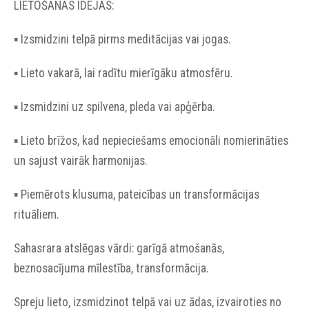
LIETOŠANAS IDEJAS:
▪︎ Izsmidzini telpā pirms meditācijas vai jogas.
▪︎ Lieto vakarā, lai radītu mierīgāku atmosfēru.
▪︎ Izsmidzini uz spilvena, pleda vai apģērba.
▪︎ Lieto brīžos, kad nepieciešams emocionāli nomierināties
un sajust vairāk harmonijas.
▪︎ Piemērots klusuma, pateicības un transformācijas
rituāliem.
Sahasrara atslēgas vārdi: garīgā atmošanās,
beznosacījuma mīlestība, transformācija.
Spreju lieto, izsmidzinot telpā vai uz ādas, izvairoties no