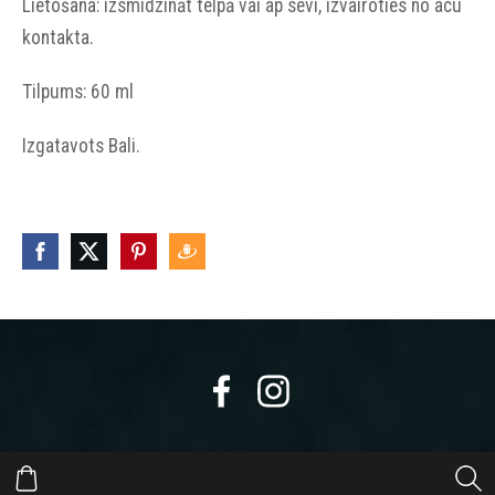
Lietošana: izsmidzināt telpā vai ap sevi, izvairoties no acu
kontakta.
Tilpums: 60 ml
Izgatavots Bali.
https://eepurl.com/dyikxr