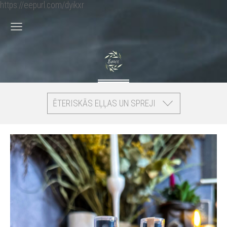
https://eepurl.com/dyikxr
ĒTERISKĀS EĻĻAS UN SPREJI