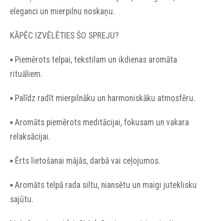
eleganci un mierpilnu noskaņu.
KĀPĒC IZVĒLĒTIES ŠO SPREJU?
▪︎ Piemērots telpai, tekstilam un ikdienas aromāta
rituāliem.
▪︎ Palīdz radīt mierpilnāku un harmoniskāku atmosfēru.
▪︎ Aromāts piemērots meditācijai, fokusam un vakara
relaksācijai.
▪︎ Ērts lietošanai mājās, darbā vai ceļojumos.
▪︎ Aromāts telpā rada siltu, niansētu un maigi juteklisku
sajūtu.