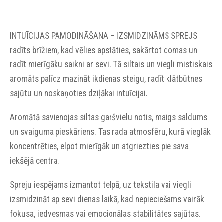
INTUĪCIJAS PAMODINĀŠANA – IZSMIDZINĀMS SPREJS
radīts brīžiem, kad vēlies apstāties, sakārtot domas un
radīt mierīgāku saikni ar sevi. Tā siltais un viegli mistiskais
aromāts palīdz mazināt ikdienas steigu, radīt klātbūtnes
sajūtu un noskaņoties dziļākai intuīcijai.
Aromātā savienojas siltas garšvielu notis, maigs saldums
un svaiguma pieskāriens. Tas rada atmosfēru, kurā vieglāk
koncentrēties, elpot mierīgāk un atgriezties pie sava
iekšējā centra.
Spreju iespējams izmantot telpā, uz tekstila vai viegli
izsmidzināt ap sevi dienas laikā, kad nepieciešams vairāk
fokusa, iedvesmas vai emocionālas stabilitātes sajūtas.