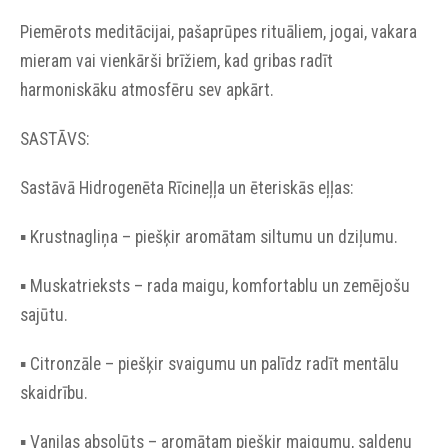
Piemērots meditācijai, pašaprūpes rituāliem, jogai, vakara
mieram vai vienkārši brīžiem, kad gribas radīt
harmoniskāku atmosfēru sev apkārt.
SASTĀVS:
Sastāvā Hidrogenēta Rīcineļļa un ēteriskās eļļas:
▪︎ Krustnagliņa – piešķir aromātam siltumu un dziļumu.
▪︎ Muskatrieksts – rada maigu, komfortablu un zemējošu
sajūtu.
▪︎ Citronzāle – piešķir svaigumu un palīdz radīt mentālu
skaidrību.
▪︎ Vaniļas absolūts – aromātam piešķir maigumu, saldenu