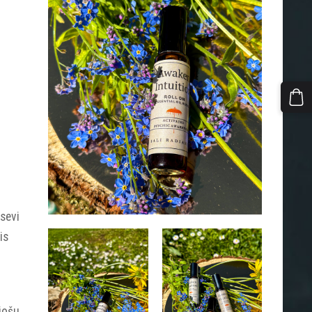
 sevi
is
jošu