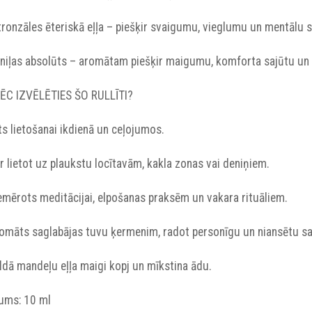
itronzāles ēteriskā eļļa – piešķir svaigumu, vieglumu un mentālu s
Vaniļas absolūts – aromātam piešķir maigumu, komforta sajūtu un
ĒC IZVĒLĒTIES ŠO RULLĪTI?
rts lietošanai ikdienā un ceļojumos.
ar lietot uz plaukstu locītavām, kakla zonas vai deniņiem.
iemērots meditācijai, elpošanas praksēm un vakara rituāliem.
Aromāts saglabājas tuvu ķermenim, radot personīgu un niansētu sa
aldā mandeļu eļļa maigi kopj un mīkstina ādu.
pums: 10 ml