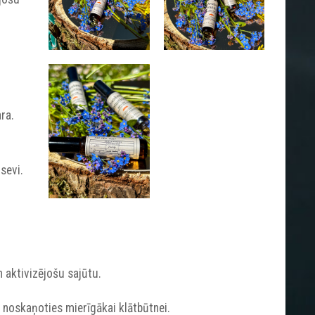
ra.
sevi.
n aktivizējošu sajūtu.
z noskaņoties mierīgākai klātbūtnei.