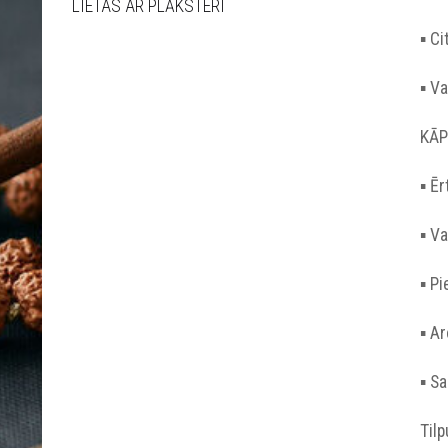
LIETAS AR PLĀKSTERI
▪︎ C
▪︎ 
KĀP
▪︎ Ē
▪︎ V
▪︎ P
▪︎ 
▪︎ S
Til