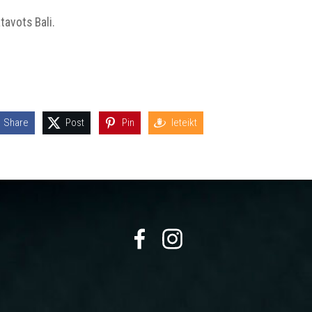
tavots Bali.
Share
Post
Pin
Ieteikt