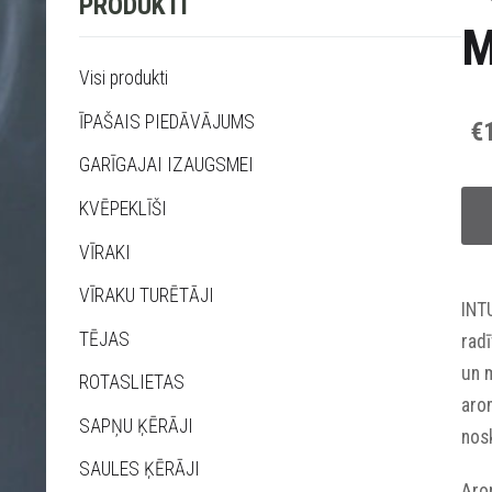
PRODUKTI
M
Visi produkti
ĪPAŠAIS PIEDĀVĀJUMS
€
GARĪGAJAI IZAUGSMEI
KVĒPEKLĪŠI
VĪRAKI
VĪRAKU TURĒTĀJI
INT
TĒJAS
radī
un m
ROTASLIETAS
arom
SAPŅU ĶĒRĀJI
nos
SAULES ĶĒRĀJI
Aro