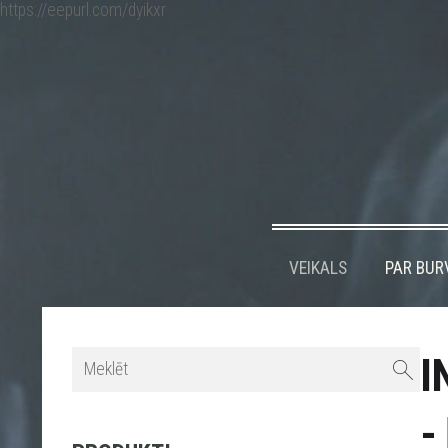
https://eepurl.com/dyikxr
VEIKALS
PAR BUR
I
-