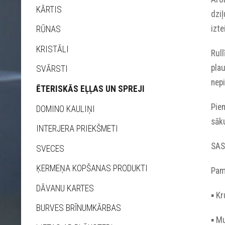
KĀRTIS
dziļ
izte
RŪNAS
KRISTĀLI
Rull
plau
SVĀRSTI
nepi
ĒTERISKĀS EĻĻAS UN SPREJI
Pie
DOMINO KAULIŅI
sāku
INTERJERA PRIEKŠMETI
SAS
SVECES
ĶERMEŅA KOPŠANAS PRODUKTI
Pama
DĀVANU KARTES
▪︎ K
BURVES BRĪNUMKĀRBAS
▪︎ M