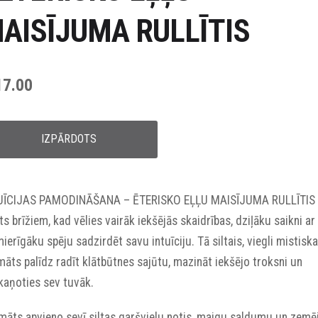
AISĪJUMA RULLĪTIS
17.00
IZPĀRDOTS
UĪCIJAS PAMODINĀŠANA – ĒTERISKO EĻĻU MAISĪJUMA RULLĪTIS
ts brīžiem, kad vēlies vairāk iekšējās skaidrības, dziļāku saikni ar
ierīgāku spēju sadzirdēt savu intuīciju. Tā siltais, viegli mistiska
āts palīdz radīt klātbūtnes sajūtu, mazināt iekšējo troksni un
kaņoties sev tuvāk.
māts apvieno sevī siltas garšvielu notis, maigu saldumu un zemē