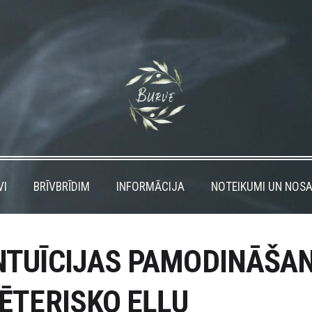
VI
BRĪVBRĪDIM
INFORMĀCIJA
NOTEIKUMI UN NOSA
NTUĪCIJAS PAMODINĀŠA
 ĒTERISKO EĻĻU