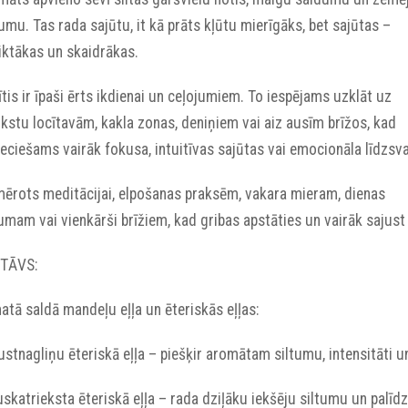
umu. Tas rada sajūtu, it kā prāts kļūtu mierīgāks, bet sajūtas –
iktākas un skaidrākas.
ītis ir īpaši ērts ikdienai un ceļojumiem. To iespējams uzklāt uz
kstu locītavām, kakla zonas, deniņiem vai aiz ausīm brīžos, kad
eciešams vairāk fokusa, intuitīvas sajūtas vai emocionāla līdzsva
mērots meditācijai, elpošanas praksēm, vakara mieram, dienas
mam vai vienkārši brīžiem, kad gribas apstāties un vairāk sajust 
TĀVS:
tā saldā mandeļu eļļa un ēteriskās eļļas:
rustnagliņu ēteriskā eļļa – piešķir aromātam siltumu, intensitāti u
uskatrieksta ēteriskā eļļa – rada dziļāku iekšēju siltumu un palīd