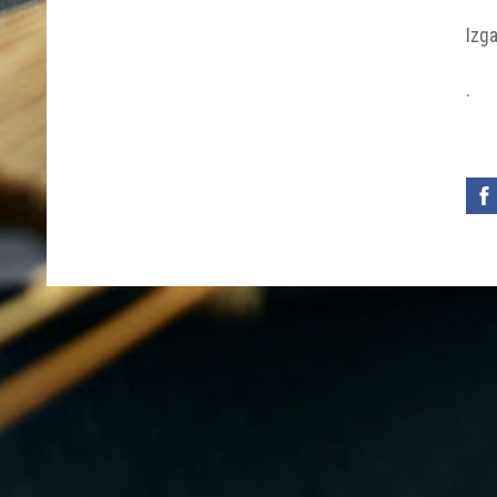
Izga
.