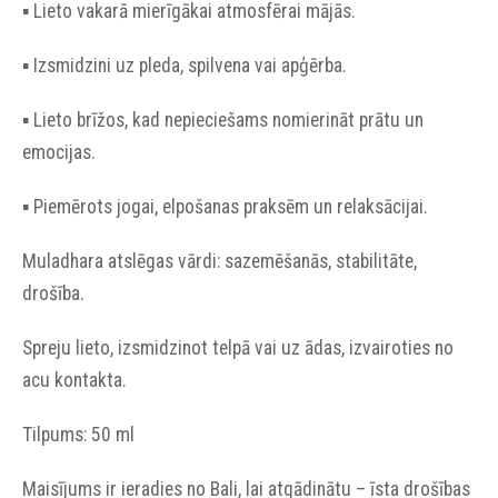
▪︎ Lieto vakarā mierīgākai atmosfērai mājās.
▪︎ Izsmidzini uz pleda, spilvena vai apģērba.
▪︎ Lieto brīžos, kad nepieciešams nomierināt prātu un
emocijas.
▪︎ Piemērots jogai, elpošanas praksēm un relaksācijai.
Muladhara atslēgas vārdi: sazemēšanās, stabilitāte,
drošība.
Spreju lieto, izsmidzinot telpā vai uz ādas, izvairoties no
acu kontakta.
Tilpums: 50 ml
Maisījums ir ieradies no Bali, lai atgādinātu – īsta drošības