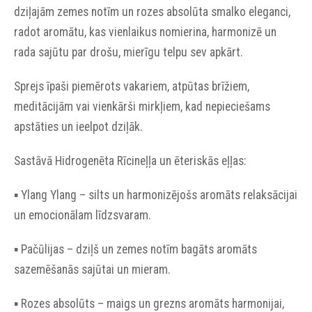
dziļajām zemes notīm un rozes absolūta smalko eleganci,
radot aromātu, kas vienlaikus nomierina, harmonizē un
rada sajūtu par drošu, mierīgu telpu sev apkārt.
Sprejs īpaši piemērots vakariem, atpūtas brīžiem,
meditācijām vai vienkārši mirkļiem, kad nepieciešams
apstāties un ieelpot dziļāk.
Sastāvā Hidrogenēta Rīcineļļa un ēteriskās eļļas:
▪︎ Ylang Ylang – silts un harmonizējošs aromāts relaksācijai
un emocionālam līdzsvaram.
▪︎ Pačūlijas – dziļš un zemes notīm bagāts aromāts
sazemēšanās sajūtai un mieram.
▪︎ Rozes absolūts – maigs un grezns aromāts harmonijai,