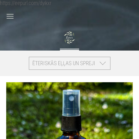
https://eepurl.com/dyikxr
ĒTERISKĀS EĻĻAS UN SPREJI