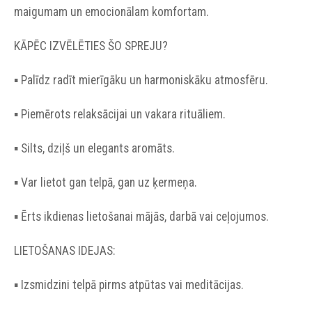
maigumam un emocionālam komfortam.
KĀPĒC IZVĒLĒTIES ŠO SPREJU?
▪︎ Palīdz radīt mierīgāku un harmoniskāku atmosfēru.
▪︎ Piemērots relaksācijai un vakara rituāliem.
▪︎ Silts, dziļš un elegants aromāts.
▪︎ Var lietot gan telpā, gan uz ķermeņa.
▪︎ Ērts ikdienas lietošanai mājās, darbā vai ceļojumos.
LIETOŠANAS IDEJAS:
▪︎ Izsmidzini telpā pirms atpūtas vai meditācijas.