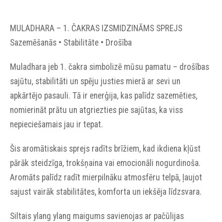
MULADHARA – 1. ČAKRAS IZSMIDZINĀMS SPREJS
Sazemēšanās • Stabilitāte • Drošība
Muladhara jeb 1. čakra simbolizē mūsu pamatu – drošības
sajūtu, stabilitāti un spēju justies mierā ar sevi un
apkārtējo pasauli. Tā ir enerģija, kas palīdz sazemēties,
nomierināt prātu un atgriezties pie sajūtas, ka viss
nepieciešamais jau ir tepat.
Šis aromātiskais sprejs radīts brīžiem, kad ikdiena kļūst
pārāk steidzīga, trokšņaina vai emocionāli nogurdinoša.
Aromāts palīdz radīt mierpilnāku atmosfēru telpā, ļaujot
sajust vairāk stabilitātes, komforta un iekšēja līdzsvara.
Siltais ylang ylang maigums savienojas ar pačūlijas