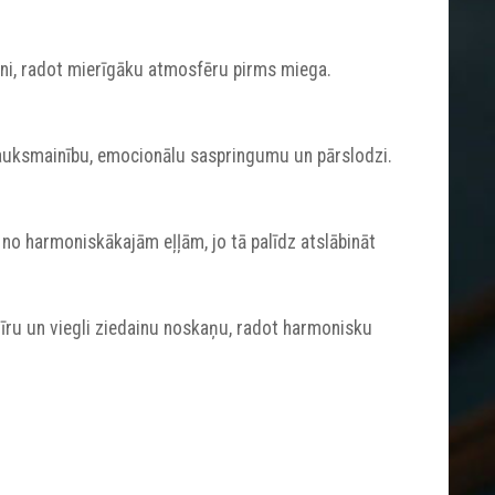
meni, radot mierīgāku atmosfēru pirms miega.
trauksmainību, emocionālu saspringumu un pārslodzi.
 no harmoniskākajām eļļām, jo tā palīdz atslābināt
 tīru un viegli ziedainu noskaņu, radot harmonisku