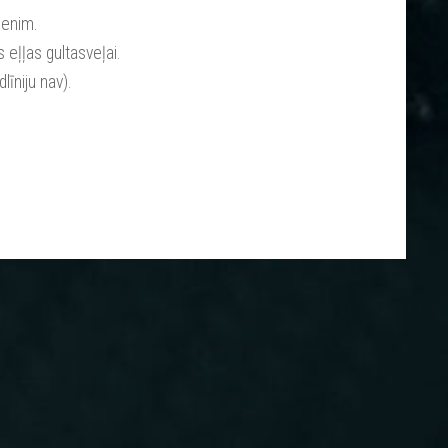
ūdenim.
s eļļas gultasveļai.
īniju nav).