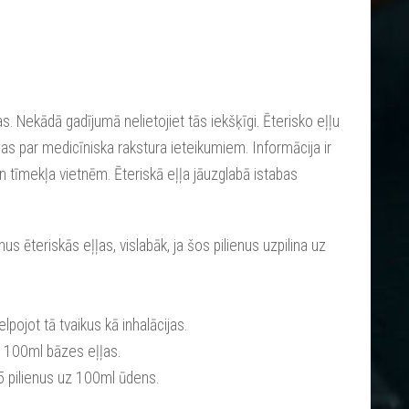
as. Nekādā gadījumā nelietojiet tās iekšķīgi. Ēterisko eļļu
as par medicīniska rakstura ieteikumiem. Informācija ir
tīmekļa vietnēm. Ēteriskā eļļa jāuzglabā istabas
enus ēteriskās eļļas, vislabāk, ja šos pilienus uzpilina uz
lpojot tā tvaikus kā inhalācijas.
uz 100ml bāzes eļļas.
- 5 pilienus uz 100ml ūdens.