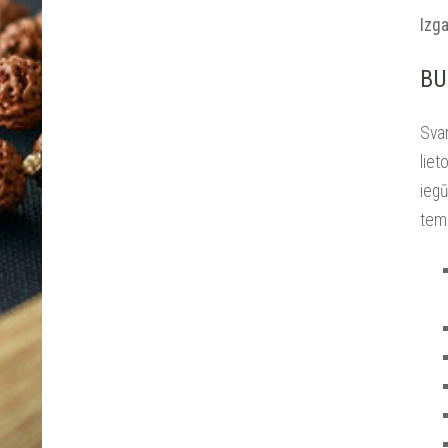
Izga
BU
Svar
liet
iegū
temp