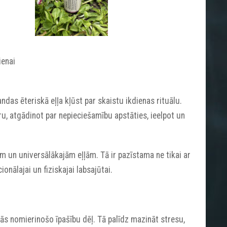
ienai
das ēteriskā eļļa kļūst par skaistu ikdienas rituālu.
u, atgādinot par nepieciešamību apstāties, ieelpot un
ām un universālākajām eļļām. Tā ir pazīstama ne tikai ar
onālajai un fiziskajai labsajūtai.
a tās nomierinošo īpašību dēļ. Tā palīdz mazināt stresu,