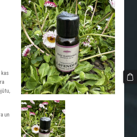
 kas
ra
jūtu,
ra un