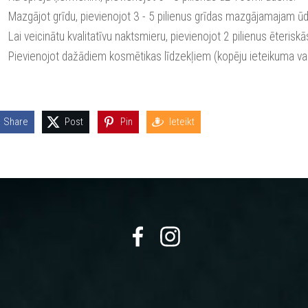
Mazgājot grīdu, pievienojot 3 - 5 pilienus grīdas mazgājamajam 
Lai veicinātu kvalitatīvu naktsmieru, pievienojot 2 pilienus ēteriskā
Pievienojot dažādiem kosmētikas līdzekļiem (kopēju ieteikuma vadl
Share
Post
Pin
Ieteikt