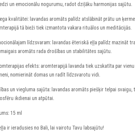
iedzi un emocionālu nogurumu, radot dziļāku harmonijas sajūtu.
iega kvalitātei: lavandas aromāts palīdz atslābināt prātu un ķer
terapijā tā bieži tiek izmantota vakara rituālos un meditācijās.
Emocionālajam līdzsvaram: lavandas ēteriskā eļļa palīdz mazināt 
maigais aromāts rada drošības un stabilitātes sajūtu.
romterapijas efekts: aromterapijā lavanda tiek uzskatīta par vienu
eni, nomierināt domas un radīt līdzsvarotu vidi.
īrības un viegluma sajūta: lavandas aromāts piešķir telpai svaigu,
sfēru ikdienai un atpūtai.
pums: 15 ml
eļļa ir ieradusies no Bali, lai vairotu Tavu labsajūtu!