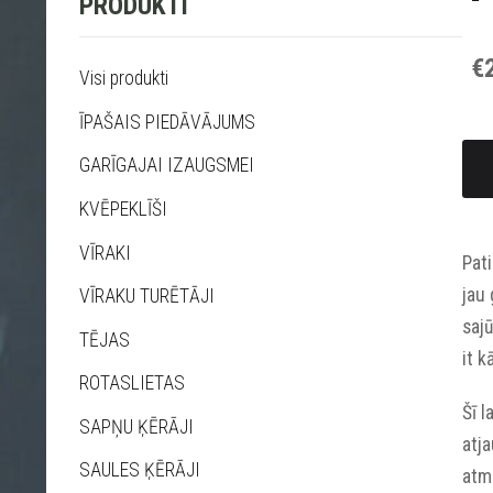
PRODUKTI
€
Visi produkti
ĪPAŠAIS PIEDĀVĀJUMS
GARĪGAJAI IZAUGSMEI
KVĒPEKLĪŠI
VĪRAKI
Pati
jau 
VĪRAKU TURĒTĀJI
sajū
TĒJAS
it k
ROTASLIETAS
Šī l
SAPŅU ĶĒRĀJI
atja
SAULES ĶĒRĀJI
atmo