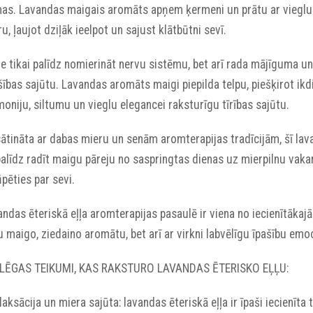
as. Lavandas maigais aromāts apņem ķermeni un prātu ar vieglu
u, ļaujot dziļāk ieelpot un sajust klātbūtni sevī.
e tikai palīdz nomierināt nervu sistēmu, bet arī rada mājīguma un
ības sajūtu. Lavandas aromāts maigi piepilda telpu, piešķirot ikd
oniju, siltumu un vieglu elegancei raksturīgu tīrības sajūtu.
ātināta ar dabas mieru un senām aromterapijas tradīcijām, šī lavan
alīdz radīt maigu pāreju no saspringtas dienas uz mierpilnu vakar
pēties par sevi.
ndas ēteriskā eļļa aromterapijas pasaulē ir viena no iecienītākaj
 maigo, ziedaino aromātu, bet arī ar virkni labvēlīgu īpašību emoci
LĒGAS TEIKUMI, KAS RAKSTURO LAVANDAS ĒTERISKO EĻĻU:
elaksācija un miera sajūta: lavandas ēteriskā eļļa ir īpaši iecienīt