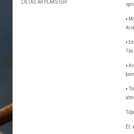
LIETAS AR PLĀKSTERI
spr
▪︎ M
Arom
▪︎ 
Tās 
▪︎ A
ķerm
▪︎ T
atmo
Til
Ēt. 