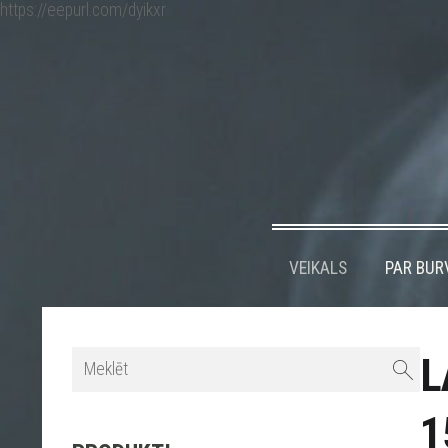
https://eepurl.com/dyikxr
VEIKALS
PAR BUR
L
1