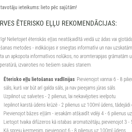
tavotāju ieteikums: lieto pēc sajūtām!
RVES ĒTERISKO EĻĻU REKOMENDĀCIJAS:
īgi! Nelietojiet ēteriskās eļļas neatšķaidītā veidā uz ādas vai gļotād
ošanas metodes - indikācijas ir sniegtas informatīvi un nav uzskatām
ta un apkopota informatīvos nolūkos, no aromterapijas grāmatām un 
eratūrā, izvairoties no tiešiem saules stariem.
Ēterisko eļļu lietošanas vadlīnijas
: Pievienojot vannai 6 - 8 pili
sāls, kurš var būt arī galda sāls, ja nav pieejams jūras sāls.
Uzpilinot uz salvetes - 2 pilienus, lai nekavējoties ieelpotu.
Iepilinot karstā ūdens krūzē - 2 pilienus uz 100ml ūdens, tādejādi e
Pievienojot bāzes eļļām - iesakām atšķaidīt vidēji 4 - 6 pilienus 
Lietojot tvaika difūzeros kā istabas aromatizētāju, pievienojot 3 
Kā spreju ķermenim, pievienojot 6 - 8 pilienus uz 100ml ūdens.