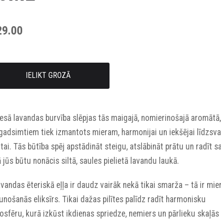
29.00
IELIKT GROZĀ
esā lavandas burvība slēpjas tās maigajā, nomierinošajā aromātā,
gadsimtiem tiek izmantots mieram, harmonijai un iekšējai līdzsva
tai. Tās būtība spēj apstādināt steigu, atslābināt prātu un radīt sa
ā jūs būtu nonācis siltā, saules pielietā lavandu laukā.
avandas ēteriskā eļļa ir daudz vairāk nekā tikai smarža – tā ir mie
unošanās eliksīrs. Tikai dažas pilītes palīdz radīt harmonisku
sfēru, kurā izkūst ikdienas spriedze, nemiers un pārlieku skaļās