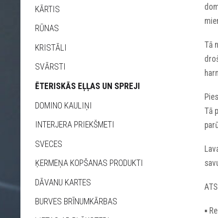
dom
KĀRTIS
mier
RŪNAS
Tā n
KRISTĀLI
droš
SVĀRSTI
harm
ĒTERISKĀS EĻĻAS UN SPREJI
Pies
DOMINO KAULIŅI
Tā p
INTERJERA PRIEKŠMETI
parū
SVECES
Lava
savu
ĶERMEŅA KOPŠANAS PRODUKTI
DĀVANU KARTES
ATS
BURVES BRĪNUMKĀRBAS
▪︎ R