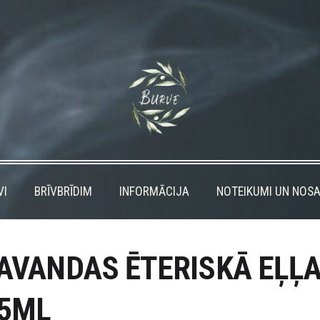
VI
BRĪVBRĪDIM
INFORMĀCIJA
NOTEIKUMI UN NOSA
AVANDAS ĒTERISKĀ EĻĻ
5ML