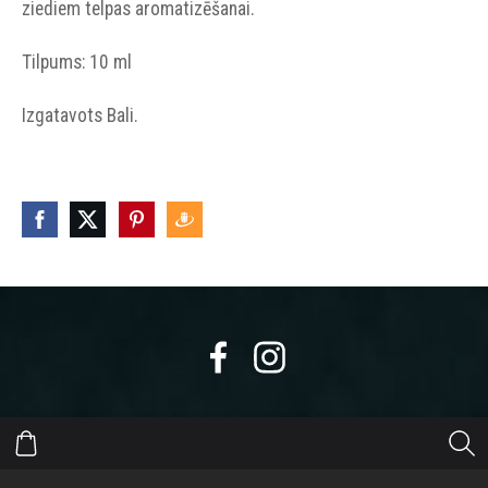
ziediem telpas aromatizēšanai.
Tilpums: 10 ml
Izgatavots Bali.
https://eepurl.com/dyikxr