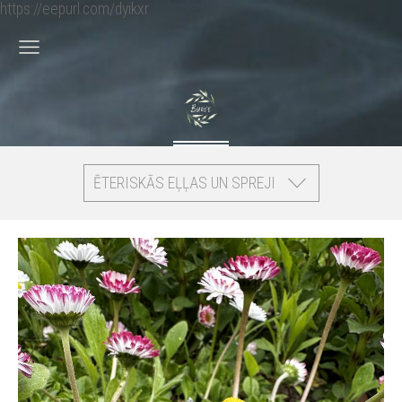
https://eepurl.com/dyikxr
ĒTERISKĀS EĻĻAS UN SPREJI