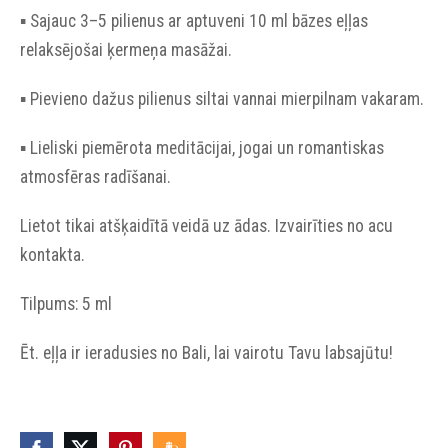
▪︎ Sajauc 3–5 pilienus ar aptuveni 10 ml bāzes eļļas
relaksējošai ķermeņa masāžai.
▪︎ Pievieno dažus pilienus siltai vannai mierpilnam vakaram.
▪︎ Lieliski piemērota meditācijai, jogai un romantiskas
atmosfēras radīšanai.
Lietot tikai atšķaidītā veidā uz ādas. Izvairīties no acu
kontakta.
Tilpums: 5 ml
Ēt. eļļa ir ieradusies no Bali, lai vairotu Tavu labsajūtu!