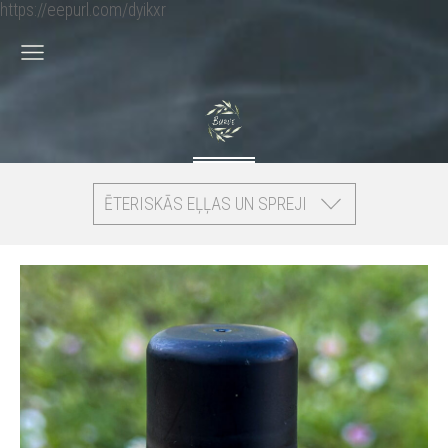
https://eepurl.com/dyikxr
ĒTERISKĀS EĻĻAS UN SPREJI