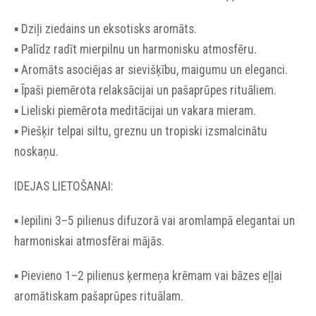
▪︎ Dziļi ziedains un eksotisks aromāts.
▪︎ Palīdz radīt mierpilnu un harmonisku atmosfēru.
▪︎ Aromāts asociējas ar sievišķību, maigumu un eleganci.
▪︎ Īpaši piemērota relaksācijai un pašaprūpes rituāliem.
▪︎ Lieliski piemērota meditācijai un vakara mieram.
▪︎ Piešķir telpai siltu, greznu un tropiski izsmalcinātu
noskaņu.
IDEJAS LIETOŠANAI:
▪︎ Iepilini 3–5 pilienus difuzorā vai aromlampā elegantai un
harmoniskai atmosfērai mājās.
▪︎ Pievieno 1–2 pilienus ķermeņa krēmam vai bāzes eļļai
aromātiskam pašaprūpes rituālam.