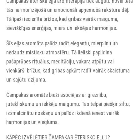
Čampakas ēteriskā eļļa aromterapijā tiek augstu novērtēta
tās harmonizējošā un emocionāli apņemošā rakstura dēļ.
Tā īpaši iecienīta brīžos, kad gribas vairāk maiguma,
sievišķīgas enerģijas, miera un iekšējas harmonijas.
Šīs eļļas aromāts palīdz radīt elegantu, mierpilnu un
nedaudz mistisku atmosfēru. Tā lieliski papildina
pašaprūpes rituālus, meditāciju, vakara atpūtu vai
vienkārši brīžus, kad gribas apkārt radīt vairāk skaistuma
un sajūtu dziļuma.
Čampakas aromāts bieži asociējas ar greznību,
jutekliskumu un iekšēju maigumu. Tas telpai piešķir siltu,
izsmalcinātu noskaņu un palīdz ikdienā ienest vairāk
harmonijas un viegluma.
KĀPĒC IZVĒLĒTIES ČAMPAKAS ĒTERISKO EĻĻU?