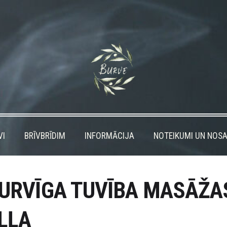
VI
BRĪVBRĪDIM
INFORMĀCIJA
NOTEIKUMI UN NOSA
URVĪGA TUVĪBA MASĀŽA
ĻĻA