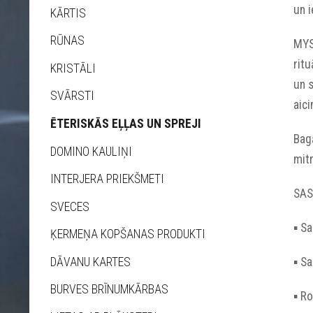
un i
KĀRTIS
RŪNAS
MYS
ritu
KRISTĀLI
un s
SVĀRSTI
aici
ĒTERISKĀS EĻĻAS UN SPREJI
Bagā
DOMINO KAULIŅI
mitr
INTERJERA PRIEKŠMETI
SAS
SVECES
▪︎ S
ĶERMEŅA KOPŠANAS PRODUKTI
DĀVANU KARTES
▪︎ S
BURVES BRĪNUMKĀRBAS
▪︎ R