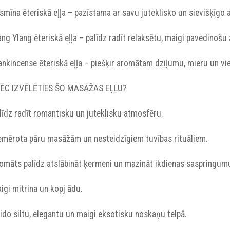
asmīna ēteriskā eļļa – pazīstama ar savu juteklisko un sievišķīgo
lang Ylang ēteriskā eļļa – palīdz radīt relaksētu, maigi pavedinoš
rankincense ēteriskā eļļa – piešķir aromātam dziļumu, mieru un v
ĒC IZVĒLĒTIES ŠO MASĀŽAS EĻĻU?
alīdz radīt romantisku un juteklisku atmosfēru.
Piemērota pāru masāžām un nesteidzīgiem tuvības rituāliem.
Aromāts palīdz atslābināt ķermeni un mazināt ikdienas saspringum
aigi mitrina un kopj ādu.
eido siltu, elegantu un maigi eksotisku noskaņu telpā.