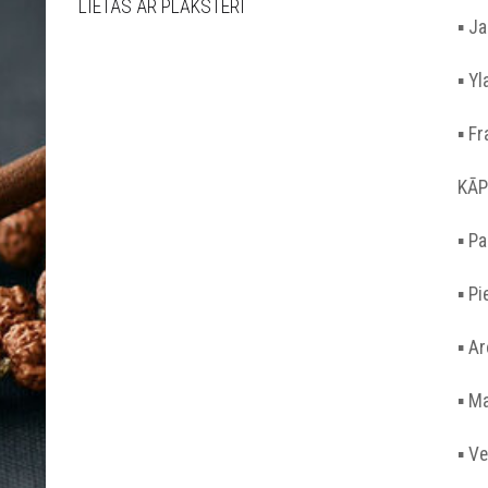
LIETAS AR PLĀKSTERI
▪︎ J
▪︎ Y
▪︎ F
KĀP
▪︎ P
▪︎ 
▪︎ 
▪︎ M
▪︎ V