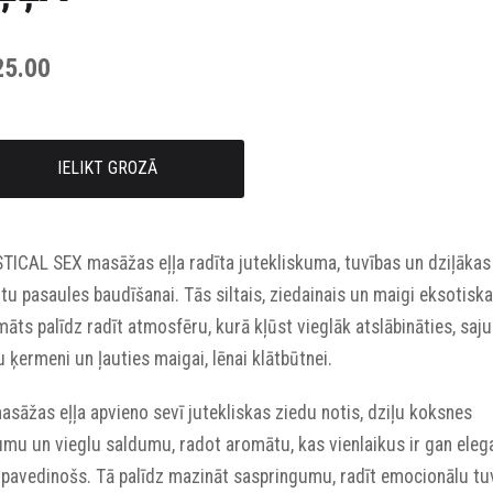
25.00
IELIKT GROZĀ
TICAL SEX masāžas eļļa radīta jutekliskuma, tuvības un dziļākas
tu pasaules baudīšanai. Tās siltais, ziedainais un maigi eksotiska
āts palīdz radīt atmosfēru, kurā kļūst vieglāk atslābināties, saju
 ķermeni un ļauties maigai, lēnai klātbūtnei.
asāžas eļļa apvieno sevī jutekliskas ziedu notis, dziļu koksnes
umu un vieglu saldumu, radot aromātu, kas vienlaikus ir gan eleg
 pavedinošs. Tā palīdz mazināt saspringumu, radīt emocionālu tu