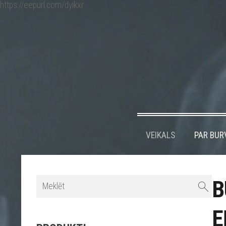
https://eepurl.com/dyikxr
VEIKALS
PAR BUR
B
E