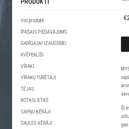
PRODUKTI
€
Visi produkti
ĪPAŠAIS PIEDĀVĀJUMS
GARĪGAJAI IZAUGSMEI
KVĒPEKLĪŠI
VĪRAKI
MYS
sajū
VĪRAKU TURĒTĀJI
arom
TĒJAS
savu
ROTASLIETAS
Šī m
SAPŅU ĶĒRĀJI
silt
SAULES ĶĒRĀJI
gan