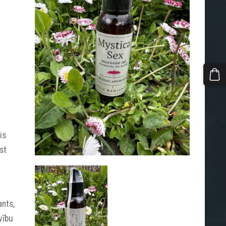
is
st
ants,
vību