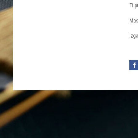
Til
Masā
Izga