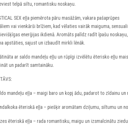
eviest telpā siltu, romantisku noskaņu.
TICAL SEX eļļa piemērota pāru masāžām, vakara pašaprūpes
āliem vai vienkārši brīžiem, kad vēlaties vairāk maiguma, sensual
ievišķīgas enerģijas ikdienā. Aromāts palīdz radīt īpašu noskaņu,
na apstāties, sajust un izbaudīt mirkli lēnāk.
tināta ar saldo mandeļu eļļu un rūpīgi izvēlētu ēterisko eļļu mais
ināt un padarīt samtaināku.
TĀVS:
aldo mandeļu eļļa – maigi baro un kopj ādu, padarot to zīdainu un
andalkoka ēteriskā eļļa – piešķir aromātam dziļumu, siltumu un n
ozes ēteriskā eļļa – rada romantisku, maigu un izsmalcinātu ziedu