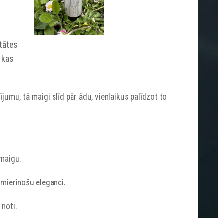
itātes
 kas
ījumu, tā maigi slīd pār ādu, vienlaikus palīdzot to
 maigu.
omierinošu eleganci.
 noti.