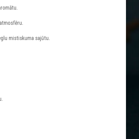
 aromātu.
u atmosfēru.
ieglu mistiskuma sajūtu.
u.