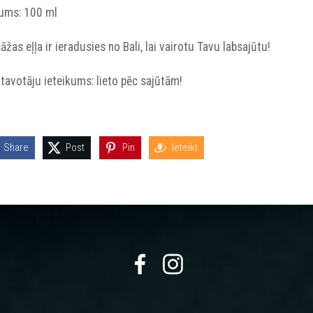
pums: 100 ml
žas eļļa ir ieradusies no Bali, lai vairotu Tavu labsajūtu!
tavotāju ieteikums: lieto pēc sajūtām!
Share
Post
Pin
Ieteikt