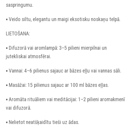
saspringumu.
▪︎ Veido siltu, elegantu un maigi eksotisku noskaņu telpā.
LIETOŠANA:
▪︎ Difuzorā vai aromlampā: 3–5 pilieni mierpilnai un
jutekliskai atmosfērai.
▪︎ Vannai: 4–6 pilienus sajauc ar bāzes eļļu vai vannas sāli.
▪︎ Masāžai: 15 pilienus sajauc ar 100 ml bāzes eļļas.
▪︎ Aromāta rituāliem vai meditācijai: 1–2 pilieni aromakmenī
vai difuzorā.
▪︎ Nelietot neatšķaidītu tieši uz ādas.