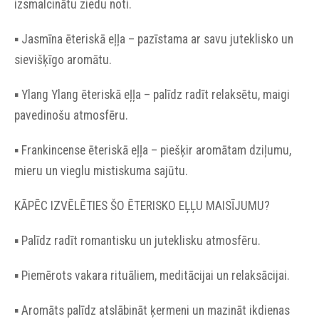
izsmalcinātu ziedu noti.
▪︎ Jasmīna ēteriskā eļļa – pazīstama ar savu juteklisko un
sievišķīgo aromātu.
▪︎ Ylang Ylang ēteriskā eļļa – palīdz radīt relaksētu, maigi
pavedinošu atmosfēru.
▪︎ Frankincense ēteriskā eļļa – piešķir aromātam dziļumu,
mieru un vieglu mistiskuma sajūtu.
KĀPĒC IZVĒLĒTIES ŠO ĒTERISKO EĻĻU MAISĪJUMU?
▪︎ Palīdz radīt romantisku un juteklisku atmosfēru.
▪︎ Piemērots vakara rituāliem, meditācijai un relaksācijai.
▪︎ Aromāts palīdz atslābināt ķermeni un mazināt ikdienas