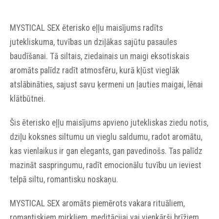
MYSTICAL SEX ēterisko eļļu maisījums radīts
jutekliskuma, tuvības un dziļākas sajūtu pasaules
baudīšanai. Tā siltais, ziedainais un maigi eksotiskais
aromāts palīdz radīt atmosfēru, kurā kļūst vieglāk
atslābināties, sajust savu ķermeni un ļauties maigai, lēnai
klātbūtnei.
Šis ēterisko eļļu maisījums apvieno jutekliskas ziedu notis,
dziļu koksnes siltumu un vieglu saldumu, radot aromātu,
kas vienlaikus ir gan elegants, gan pavedinošs. Tas palīdz
mazināt saspringumu, radīt emocionālu tuvību un ieviest
telpā siltu, romantisku noskaņu.
MYSTICAL SEX aromāts piemērots vakara rituāliem,
romantiskiem mirkļiem, meditācijai vai vienkārši brīžiem,