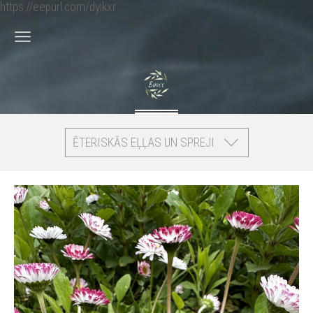
https://eepurl.com/dyikxr
ĒTERISKĀS EĻĻAS UN SPREJI