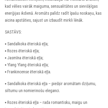
kad vēlies vairāk maiguma, sensualitātes un sievišķīgas
enerģijas ikdienā. Aromāts palīdz radīt īpašu noskaņu, kas
aicina apstāties, sajust un izbaudīt mirkli lēnāk.
SASTĀVS:
▪︎ Sandalkoka ēteriskā eļļa;
▪︎ Rozes ēteriskā eļļa;
▪︎ Jasmīna ēteriskā eļļa;
▪︎ Ylang Ylang ēteriskā eļļa;
▪︎ Frankincense ēteriskā eļļa.
▪︎ Sandalkoka ēteriskā eļļa – piešķir aromātam dziļumu,
siltumu un nomierinošu eleganci.
▪︎ Rozes ēteriskā eļļa – rada romantisku, maigu un