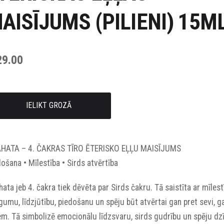
AISĪJUMS (PILIENI) 15M
29.00
IELIKT GROZĀ
HATA – 4. ČAKRAS TĪRO ĒTERISKO EĻĻU MAISĪJUMS
ošana • Mīlestība • Sirds atvērtība
ata jeb 4. čakra tiek dēvēta par Sirds čakru. Tā saistīta ar mīlest
umu, līdzjūtību, piedošanu un spēju būt atvērtai gan pret sevi, g
em. Tā simbolizē emocionālu līdzsvaru, sirds gudrību un spēju dz