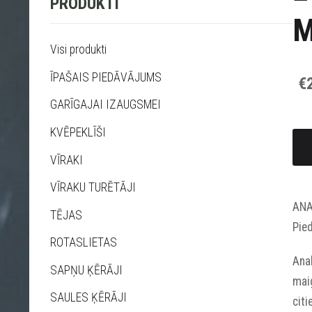
PRODUKTI
M
Visi produkti
ĪPAŠAIS PIEDĀVĀJUMS
€
GARĪGAJAI IZAUGSMEI
KVĒPEKLĪŠI
VĪRAKI
VĪRAKU TURĒTĀJI
ANA
TĒJAS
Pied
ROTASLIETAS
Anah
SAPŅU ĶĒRĀJI
maig
SAULES ĶĒRĀJI
citi