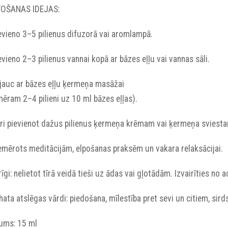
TOŠANAS IDEJAS:
ievieno 3–5 pilienus difuzorā vai aromlampā.
ievieno 2–3 pilienus vannai kopā ar bāzes eļļu vai vannas sāli.
ajauc ar bāzes eļļu ķermeņa masāžai
ēram 2–4 pilieni uz 10 ml bāzes eļļas).
Vari pievienot dažus pilienus ķermeņa krēmam vai ķermeņa sviest
iemērots meditācijām, elpošanas praksēm un vakara relaksācijai.
īgi: nelietot tīrā veidā tieši uz ādas vai gļotādām. Izvairīties no 
ata atslēgas vārdi: piedošana, mīlestība pret sevi un citiem, sirds
pums: 15 ml