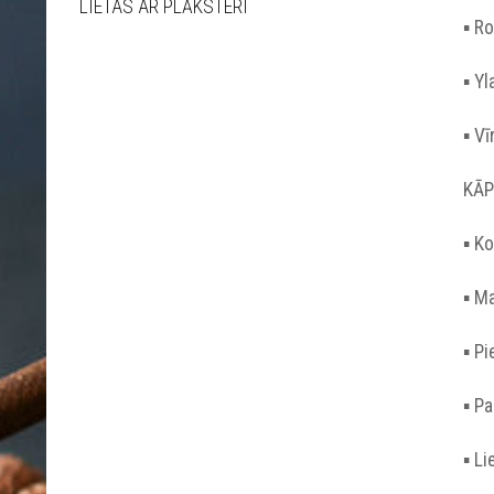
LIETAS AR PLĀKSTERI
▪︎ R
▪︎ Y
▪︎ V
KĀP
▪︎ K
▪︎ 
▪︎ P
▪︎ 
▪︎ L