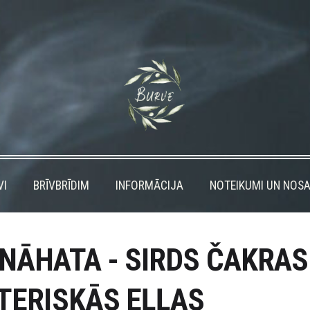
VI
BRĪVBRĪDIM
INFORMĀCIJA
NOTEIKUMI UN NOSA
NĀHATA - SIRDS ČAKRAS
TERISKĀS EĻĻAS