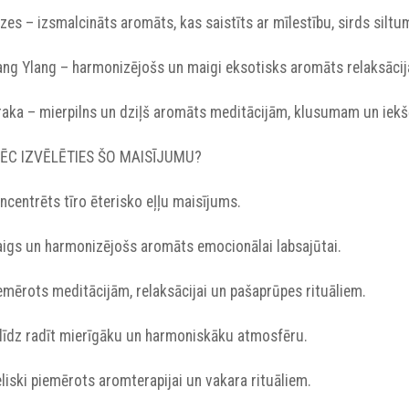
ozes – izsmalcināts aromāts, kas saistīts ar mīlestību, sirds sil
lang Ylang – harmonizējošs un maigi eksotisks aromāts relaksācijai
īraka – mierpilns un dziļš aromāts meditācijām, klusumam un iekšē
ĒC IZVĒLĒTIES ŠO MAISĪJUMU?
oncentrēts tīro ēterisko eļļu maisījums.
Maigs un harmonizējošs aromāts emocionālai labsajūtai.
iemērots meditācijām, relaksācijai un pašaprūpes rituāliem.
Palīdz radīt mierīgāku un harmoniskāku atmosfēru.
ieliski piemērots aromterapijai un vakara rituāliem.