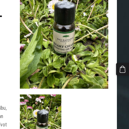
L
ību,
an
īvot