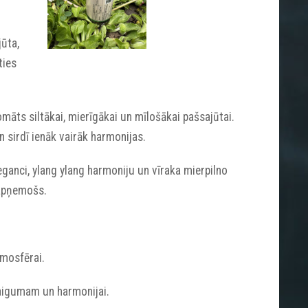
jūta,
ties
māts siltākai, mierīgākai un mīlošākai pašsajūtai.
n sirdī ienāk vairāk harmonijas.
ganci, ylang ylang harmoniju un vīraka mierpilno
 apņemošs.
tmosfērai.
maigumam un harmonijai.