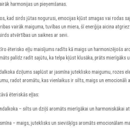
vairāk harmonijas un pieņemšanas.
os, kad sirds jūtas nogurusi, emocijas kļūst smagas vai rodas sa
ribas vairāk maiguma, tuvības un miera, šī enerģija aicina atgriez
sirds atvērtības un saiknes ar sevi.
tīro ēterisko eļļu maisījums radīts kā maigs un harmonizējošs aro
āts palīdz radīt sajūtu, ka telpa kļūst klusāka, prāts mierīgāks u
dalkoka dziļums saplūst ar jasmīna juteklisko maigumu, rozes ele
umu, radot aromātu, kas vienlaikus ir silts, maigs un emocionāli
āvā ēteriskās eļļas:
andalkoka – silts un dziļš aromāts mierīgākai un harmoniskākai a
Jasmīna – maigs, juteklisks un sievišķīgs aromāts emocionālam 