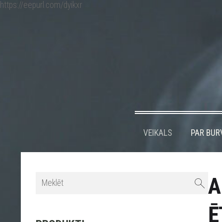
https://eepurl.com/dyikxr
VEIKALS
PAR BUR
A
Ē