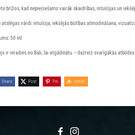
ieto brīžos, kad nepieciešams vairāk skaidrības, intuīcijas un iekšē
 atslēgas vārdi: intuīcija, iekšējās būtības atmodināšana, vizualizā
pums: 50 ml
js ir ieradies no Bali, lai atgādinātu – dažreiz svarīgākās atbildes
Share
Post
Pin
Ieteikt