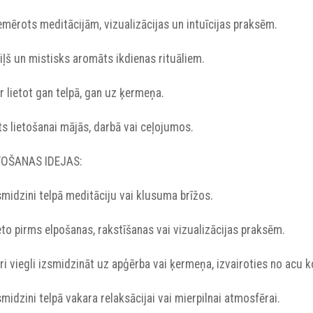
iemērots meditācijām, vizualizācijas un intuīcijas praksēm.
ziļš un mistisks aromāts ikdienas rituāliem.
ar lietot gan telpā, gan uz ķermeņa.
rts lietošanai mājās, darbā vai ceļojumos.
TOŠANAS IDEJAS:
zsmidzini telpā meditāciju vai klusuma brīžos.
ieto pirms elpošanas, rakstīšanas vai vizualizācijas praksēm.
ari viegli izsmidzināt uz apģērba vai ķermeņa, izvairoties no acu 
zsmidzini telpā vakara relaksācijai vai mierpilnai atmosfērai.