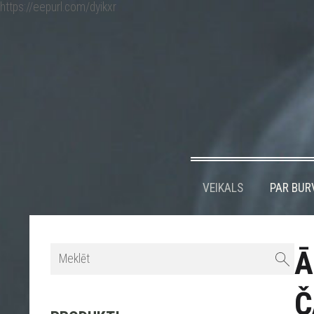
https://eepurl.com/dyikxr
VEIKALS
PAR BUR
Ā
Č