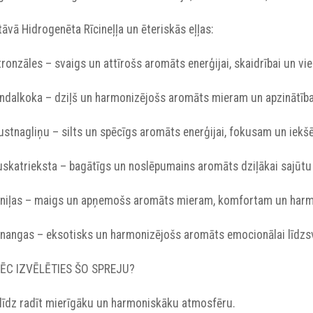
āvā Hidrogenēta Rīcineļļa un ēteriskās eļļas:
itronzāles – svaigs un attīrošs aromāts enerģijai, skaidrībai un vi
Sandalkoka – dziļš un harmonizējošs aromāts mieram un apzinātība
rustnagliņu – silts un spēcīgs aromāts enerģijai, fokusam un iek
Muskatrieksta – bagātīgs un noslēpumains aromāts dziļākai sajūtu
Vaniļas – maigs un apņemošs aromāts mieram, komfortam un harmo
Canangas – eksotisks un harmonizējošs aromāts emocionālai līdz
ĒC IZVĒLĒTIES ŠO SPREJU?
Palīdz radīt mierīgāku un harmoniskāku atmosfēru.