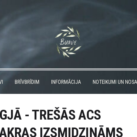
VI
BRĪVBRĪDIM
INFORMĀCIJA
NOTEIKUMI UN NOSA
GJĀ - TREŠĀS ACS
AKRAS IZSMIDZINĀMS