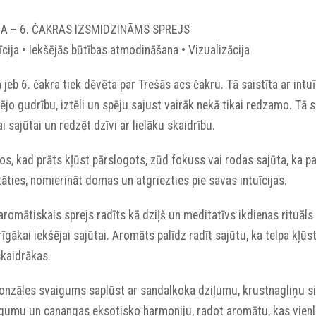
A – 6. ČAKRAS IZSMIDZINĀMS SPREJS
īcija • Iekšējās būtības atmodināšana • Vizualizācija
 jeb 6. čakra tiek dēvēta par Trešās acs čakru. Tā saistīta ar intuī
ējo gudrību, iztēli un spēju sajust vairāk nekā tikai redzamo. Tā s
i sajūtai un redzēt dzīvi ar lielāku skaidrību.
os, kad prāts kļūst pārslogots, zūd fokuss vai rodas sajūta, ka paz
āties, nomierināt domas un atgriezties pie savas intuīcijas.
aromātiskais sprejs radīts kā dziļš un meditatīvs ikdienas rituāls
īgākai iekšējai sajūtai. Aromāts palīdz radīt sajūtu, ka telpa kļū
skaidrākas.
ronzāles svaigums saplūst ar sandalkoka dziļumu, krustnagliņu s
gumu un canangas eksotisko harmoniju, radot aromātu, kas vienlai