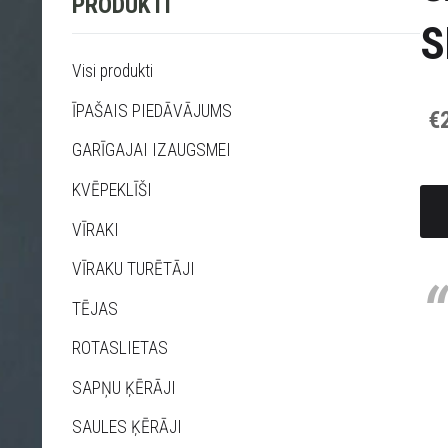
PRODUKTI
S
Visi produkti
ĪPAŠAIS PIEDĀVĀJUMS
€
GARĪGAJAI IZAUGSMEI
KVĒPEKLĪŠI
VĪRAKI
VĪRAKU TURĒTĀJI
TĒJAS
ROTASLIETAS
SAPŅU ĶĒRĀJI
SAULES ĶĒRĀJI