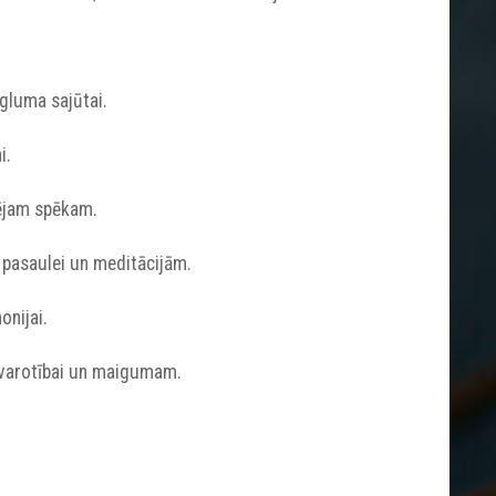
egluma sajūtai.
i.
šējam spēkam.
 pasaulei un meditācijām.
nijai.
svarotībai un maigumam.