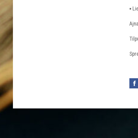
▪︎ L
Ajna
Til
Spre