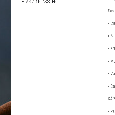
LIETAS AR PLĀKSTERI
Sast
▪︎ C
▪︎ 
▪︎ K
▪︎ 
▪︎ 
▪︎ 
KĀP
▪︎ 