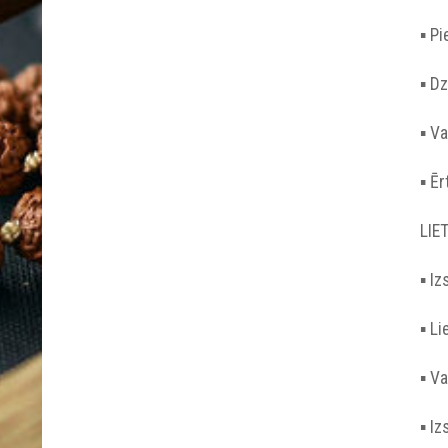
▪︎ P
▪︎ D
▪︎ V
▪︎ Ē
LIE
▪︎ I
▪︎ L
▪︎ V
▪︎ I