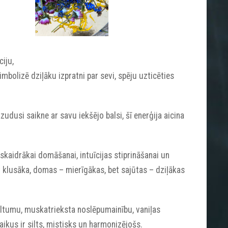
ciju,
imbolizē dziļāku izpratni par sevi, spēju uzticēties
udusi saikne ar savu iekšējo balsi, šī enerģija aicina
 skaidrākai domāšanai, intuīcijas stiprināšanai un
st klusāka, domas – mierīgākas, bet sajūtas – dziļākas
iltumu, muskatrieksta noslēpumainību, vaniļas
kus ir silts, mistisks un harmonizējošs.