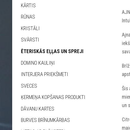
KĀRTIS
AJN
RŪNAS
Intu
KRISTĀLI
Ajna
SVĀRSTI
iekš
ĒTERISKĀS EĻĻAS UN SPREJI
sava
DOMINO KAULIŅI
Brīž
apst
INTERJERA PRIEKŠMETI
SVECES
Šis 
mier
ĶERMEŅA KOPŠANAS PRODUKTI
un 
DĀVANU KARTES
Cit
BURVES BRĪNUMKĀRBAS
mai