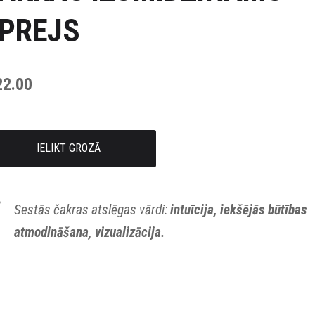
PREJS
22.00
IELIKT GROZĀ
Sestās čakras atslēgas vārdi:
intuīcija, iekšējās būtības
atmodināšana, vizualizācija.