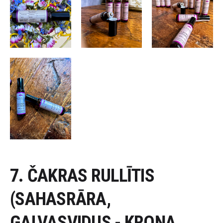
7. ČAKRAS RULLĪTIS
(SAHASRĀRA,
GALVASVIDUS - KROŅA