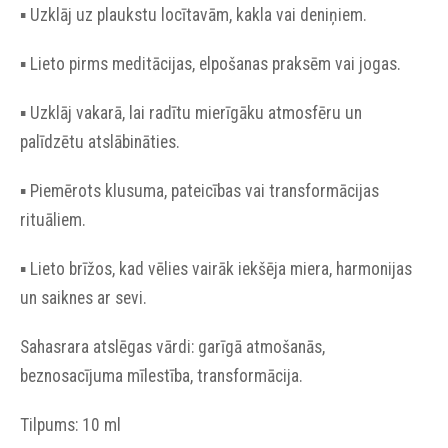
▪︎ Uzklāj uz plaukstu locītavām, kakla vai deniņiem.
▪︎ Lieto pirms meditācijas, elpošanas praksēm vai jogas.
▪︎ Uzklāj vakarā, lai radītu mierīgāku atmosfēru un
palīdzētu atslābināties.
▪︎ Piemērots klusuma, pateicības vai transformācijas
rituāliem.
▪︎ Lieto brīžos, kad vēlies vairāk iekšēja miera, harmonijas
un saiknes ar sevi.
Sahasrara atslēgas vārdi: garīgā atmošanās,
beznosacījuma mīlestība, transformācija.
Tilpums: 10 ml