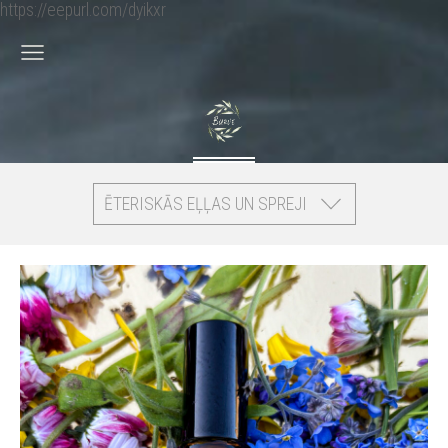
https://eepurl.com/dyikxr
ĒTERISKĀS EĻĻAS UN SPREJI