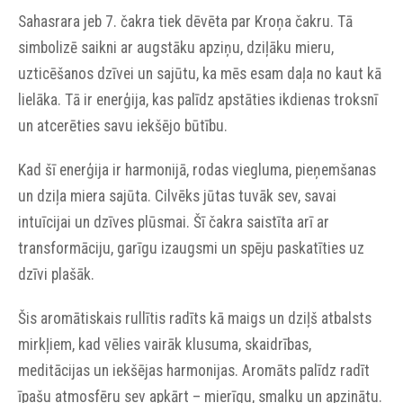
Sahasrara jeb 7. čakra tiek dēvēta par Kroņa čakru. Tā
simbolizē saikni ar augstāku apziņu, dziļāku mieru,
uzticēšanos dzīvei un sajūtu, ka mēs esam daļa no kaut kā
lielāka. Tā ir enerģija, kas palīdz apstāties ikdienas troksnī
un atcerēties savu iekšējo būtību.
Kad šī enerģija ir harmonijā, rodas viegluma, pieņemšanas
un dziļa miera sajūta. Cilvēks jūtas tuvāk sev, savai
intuīcijai un dzīves plūsmai. Šī čakra saistīta arī ar
transformāciju, garīgu izaugsmi un spēju paskatīties uz
dzīvi plašāk.
Šis aromātiskais rullītis radīts kā maigs un dziļš atbalsts
mirkļiem, kad vēlies vairāk klusuma, skaidrības,
meditācijas un iekšējas harmonijas. Aromāts palīdz radīt
īpašu atmosfēru sev apkārt – mierīgu, smalku un apzinātu.