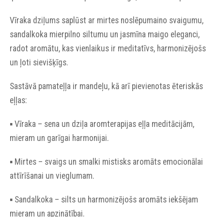
Vīraka dziļums saplūst ar mirtes noslēpumaino svaigumu,
sandalkoka mierpilno siltumu un jasmīna maigo eleganci,
radot aromātu, kas vienlaikus ir meditatīvs, harmonizējošs
un ļoti sievišķīgs.
Sastāvā pamateļļa ir mandeļu, kā arī pievienotas ēteriskās
eļļas:
▪︎ Vīraka – sena un dziļa aromterapijas eļļa meditācijām,
mieram un garīgai harmonijai.
▪︎ Mirtes – svaigs un smalki mistisks aromāts emocionālai
attīrīšanai un vieglumam.
▪︎ Sandalkoka – silts un harmonizējošs aromāts iekšējam
mieram un apzinātībai.