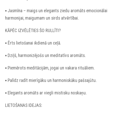
▪︎ Jasmīna – maigs un elegants ziedu aromāts emocionālai
harmonijai, maigumam un sirds atvērtībai.
KĀPĒC IZVĒLĒTIES ŠO RULLĪTI?
▪︎ Ērts lietošanai ikdienā un ceļā.
▪︎ Dziļš, harmonizējošs un meditatīvs aromāts.
▪︎ Piemērots meditācijām, jogai un vakara rituāliem.
▪︎ Palīdz radīt mierīgāku un harmoniskāku pašsajūtu.
▪︎ Elegants aromāts ar viegli mistisku noskaņu.
LIETOŠANAS IDEJAS: