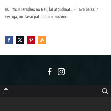
Rullītis ir ieradies no Bali, lai atgādinātu – Tava balss ir
vērtīga, un Tavai patiesībai ir nozīme.
https://eepurl.com/dyikxr