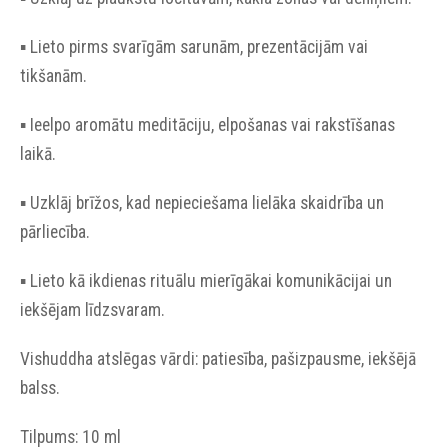
▪︎ Lieto pirms svarīgām sarunām, prezentācijām vai
tikšanām.
▪︎ Ieelpo aromātu meditāciju, elpošanas vai rakstīšanas
laikā.
▪︎ Uzklāj brīžos, kad nepieciešama lielāka skaidrība un
pārliecība.
▪︎ Lieto kā ikdienas rituālu mierīgākai komunikācijai un
iekšējam līdzsvaram.
Vishuddha atslēgas vārdi: patiesība, pašizpausme, iekšējā
balss.
Tilpums: 10 ml