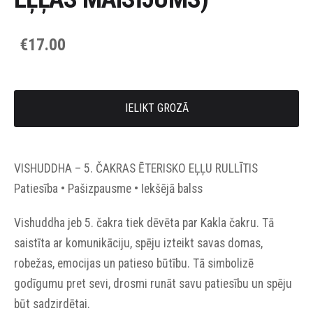
€17.00
IELIKT GROZĀ
VISHUDDHA – 5. ČAKRAS ĒTERISKO EĻĻU RULLĪTIS
Patiesība • Pašizpausme • Iekšējā balss
Vishuddha jeb 5. čakra tiek dēvēta par Kakla čakru. Tā
saistīta ar komunikāciju, spēju izteikt savas domas,
robežas, emocijas un patieso būtību. Tā simbolizē
godīgumu pret sevi, drosmi runāt savu patiesību un spēju
būt sadzirdētai.