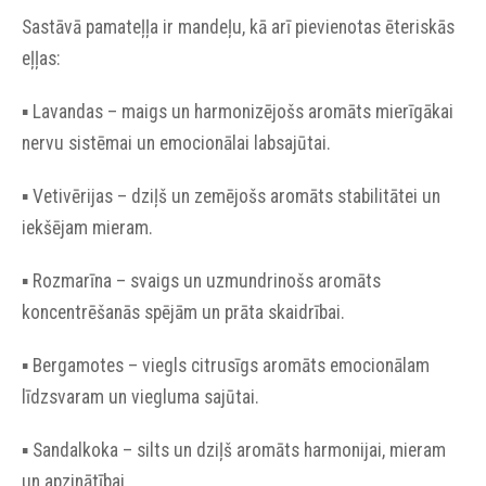
Sastāvā pamateļļa ir mandeļu, kā arī pievienotas ēteriskās
eļļas:
▪︎ Lavandas – maigs un harmonizējošs aromāts mierīgākai
nervu sistēmai un emocionālai labsajūtai.
▪︎ Vetivērijas – dziļš un zemējošs aromāts stabilitātei un
iekšējam mieram.
▪︎ Rozmarīna – svaigs un uzmundrinošs aromāts
koncentrēšanās spējām un prāta skaidrībai.
▪︎ Bergamotes – viegls citrusīgs aromāts emocionālam
līdzsvaram un viegluma sajūtai.
▪︎ Sandalkoka – silts un dziļš aromāts harmonijai, mieram
un apzinātībai.