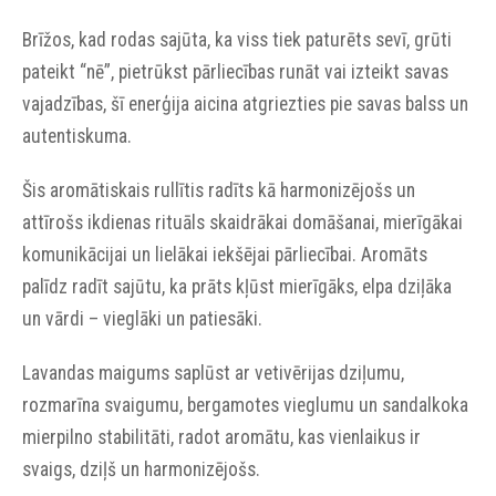
Brīžos, kad rodas sajūta, ka viss tiek paturēts sevī, grūti
pateikt “nē”, pietrūkst pārliecības runāt vai izteikt savas
vajadzības, šī enerģija aicina atgriezties pie savas balss un
autentiskuma.
Šis aromātiskais rullītis radīts kā harmonizējošs un
attīrošs ikdienas rituāls skaidrākai domāšanai, mierīgākai
komunikācijai un lielākai iekšējai pārliecībai. Aromāts
palīdz radīt sajūtu, ka prāts kļūst mierīgāks, elpa dziļāka
un vārdi – vieglāki un patiesāki.
Lavandas maigums saplūst ar vetivērijas dziļumu,
rozmarīna svaigumu, bergamotes vieglumu un sandalkoka
mierpilno stabilitāti, radot aromātu, kas vienlaikus ir
svaigs, dziļš un harmonizējošs.