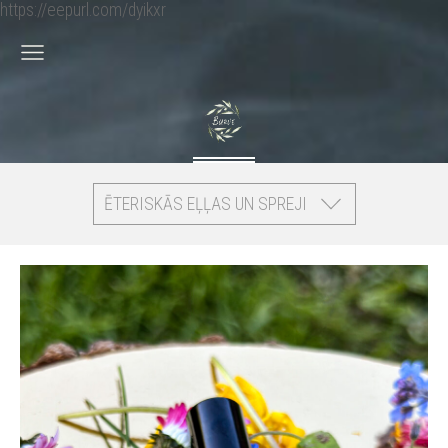
https://eepurl.com/dyikxr
ĒTERISKĀS EĻĻAS UN SPREJI