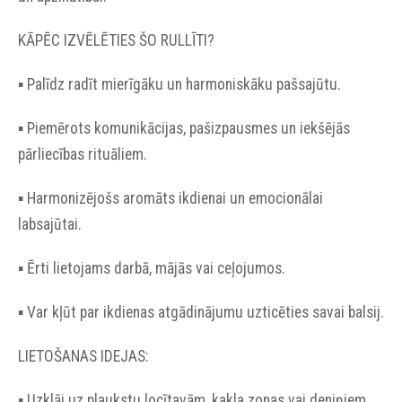
KĀPĒC IZVĒLĒTIES ŠO RULLĪTI?
▪︎ Palīdz radīt mierīgāku un harmoniskāku pašsajūtu.
▪︎ Piemērots komunikācijas, pašizpausmes un iekšējās
pārliecības rituāliem.
▪︎ Harmonizējošs aromāts ikdienai un emocionālai
labsajūtai.
▪︎ Ērti lietojams darbā, mājās vai ceļojumos.
▪︎ Var kļūt par ikdienas atgādinājumu uzticēties savai balsij.
LIETOŠANAS IDEJAS:
▪︎ Uzklāj uz plaukstu locītavām, kakla zonas vai deniņiem.