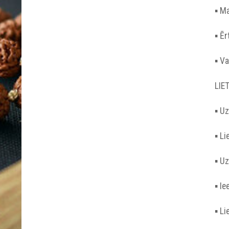
▪︎ 
▪︎ Ē
▪︎ V
LIE
▪︎ U
▪︎ L
▪︎ U
▪︎ 
▪︎ L