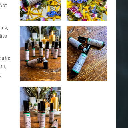
īvot
jūta,
ties
ituāls
tu,
a,