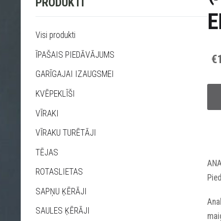
PRODUKTI
E
Visi produkti
ĪPAŠAIS PIEDĀVĀJUMS
€
GARĪGAJAI IZAUGSMEI
KVĒPEKLĪŠI
VĪRAKI
VĪRAKU TURĒTĀJI
TĒJAS
ANA
ROTASLIETAS
Pied
SAPŅU ĶĒRĀJI
Anah
SAULES ĶĒRĀJI
maig