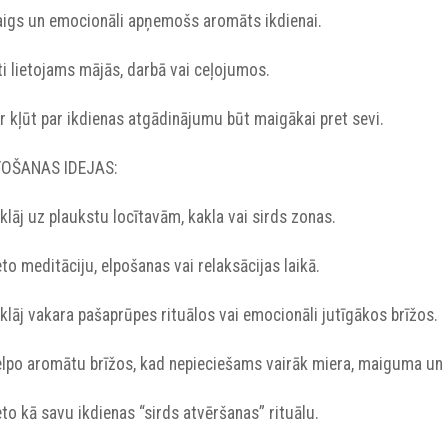
Maigs un emocionāli apņemošs aromāts ikdienai.
rti lietojams mājās, darbā vai ceļojumos.
ar kļūt par ikdienas atgādinājumu būt maigākai pret sevi.
TOŠANAS IDEJAS:
zklāj uz plaukstu locītavām, kakla vai sirds zonas.
ieto meditāciju, elpošanas vai relaksācijas laikā.
zklāj vakara pašaprūpes rituālos vai emocionāli jutīgākos brīžos.
Ieelpo aromātu brīžos, kad nepieciešams vairāk miera, maiguma un
ieto kā savu ikdienas “sirds atvēršanas” rituālu.