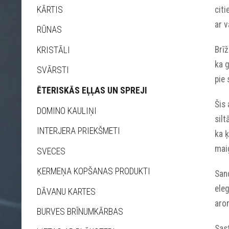
citi
KĀRTIS
ar 
RŪNAS
Brīž
KRISTĀLI
ka g
SVĀRSTI
pie 
ĒTERISKĀS EĻĻAS UN SPREJI
Šis 
DOMINO KAULIŅI
silt
INTERJERA PRIEKŠMETI
ka ķ
mai
SVECES
ĶERMEŅA KOPŠANAS PRODUKTI
San
eleg
DĀVANU KARTES
arom
BURVES BRĪNUMKĀRBAS
Sast