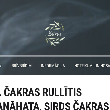
VI
BRĪVBRĪDIM
INFORMĀCIJA
NOTEIKUMI UN NOSA
. ČAKRAS RULLĪTIS
ANĀHATA, SIRDS ČAKRAS