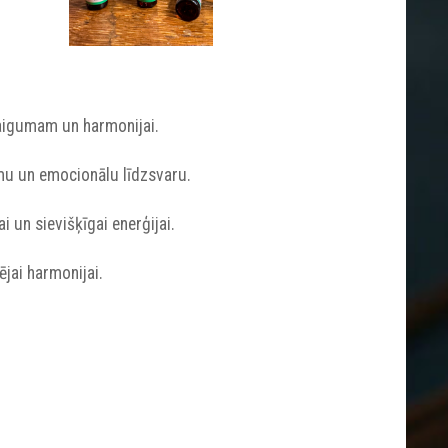
maigumam un harmonijai.
tumu un emocionālu līdzsvaru.
 un sievišķīgai enerģijai.
jai harmonijai.