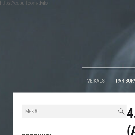
https://eepurl.com/dyikxr
VEIKALS
PAR BUR
4
(