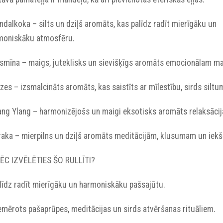
andalkoka – silts un dziļš aromāts, kas palīdz radīt mierīgāku un
moniskāku atmosfēru.
Jasmīna – maigs, juteklisks un sievišķīgs aromāts emocionālam 
ozes – izsmalcināts aromāts, kas saistīts ar mīlestību, sirds sil
lang Ylang – harmonizējošs un maigi eksotisks aromāts relaksācijai
īraka – mierpilns un dziļš aromāts meditācijām, klusumam un iekšē
ĒC IZVĒLĒTIES ŠO RULLĪTI?
alīdz radīt mierīgāku un harmoniskāku pašsajūtu.
iemērots pašaprūpes, meditācijas un sirds atvēršanas rituāliem.