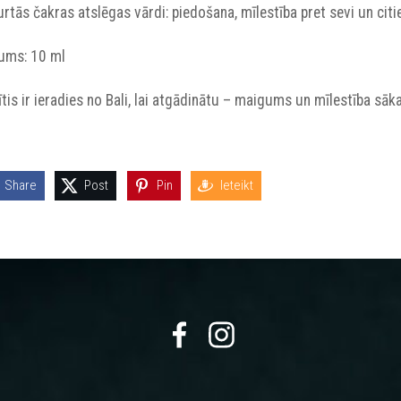
rtās čakras atslēgas vārdi: piedošana, mīlestība pret sevi un citi
pums: 10 ml
ītis ir ieradies no Bali, lai atgādinātu – maigums un mīlestība sāka
Share
Post
Pin
Ieteikt