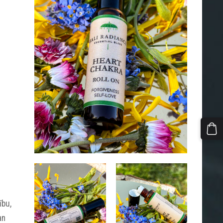
ību,
an