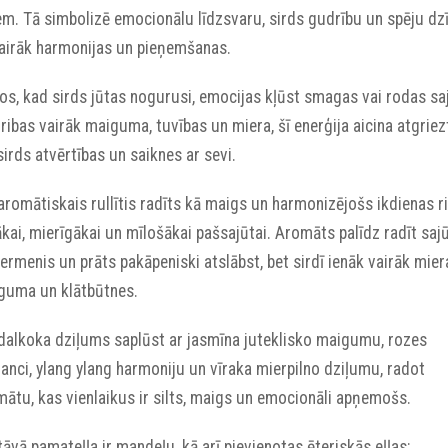
em. Tā simbolizē emocionālu līdzsvaru, sirds gudrību un spēju dz
vairāk harmonijas un pieņemšanas.
os, kad sirds jūtas nogurusi, emocijas kļūst smagas vai rodas sa
ribas vairāk maiguma, tuvības un miera, šī enerģija aicina atgriez
sirds atvērtības un saiknes ar sevi.
aromātiskais rullītis radīts kā maigs un harmonizējošs ikdienas r
ākai, mierīgākai un mīlošākai pašsajūtai. Aromāts palīdz radīt sajū
ermenis un prāts pakāpeniski atslābst, bet sirdī ienāk vairāk mier
guma un klātbūtnes.
dalkoka dziļums saplūst ar jasmīna juteklisko maigumu, rozes
anci, ylang ylang harmoniju un vīraka mierpilno dziļumu, radot
ātu, kas vienlaikus ir silts, maigs un emocionāli apņemošs.
āvā pamateļļa ir mandeļu, kā arī pievienotas ēteriskās eļļas: