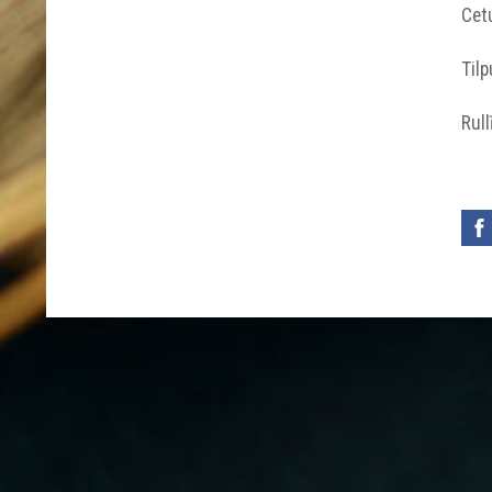
Cetu
Til
Rull