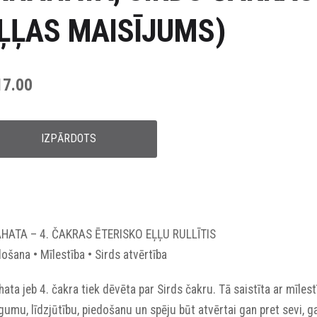
ĻĻAS MAISĪJUMS)
17.00
IZPĀRDOTS
HATA – 4. ČAKRAS ĒTERISKO EĻĻU RULLĪTIS
ošana • Mīlestība • Sirds atvērtība
ata jeb 4. čakra tiek dēvēta par Sirds čakru. Tā saistīta ar mīlest
umu, līdzjūtību, piedošanu un spēju būt atvērtai gan pret sevi, g