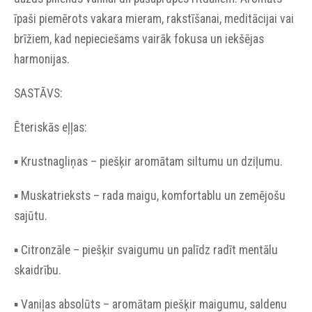
īpaši piemērots vakara mieram, rakstīšanai, meditācijai vai
brīžiem, kad nepieciešams vairāk fokusa un iekšējas
harmonijas.
SASTĀVS:
Ēteriskās eļļas:
▪︎ Krustnagliņas – piešķir aromātam siltumu un dziļumu.
▪︎ Muskatrieksts – rada maigu, komfortablu un zemējošu
sajūtu.
▪︎ Citronzāle – piešķir svaigumu un palīdz radīt mentālu
skaidrību.
▪︎ Vaniļas absolūts – aromātam piešķir maigumu, saldenu