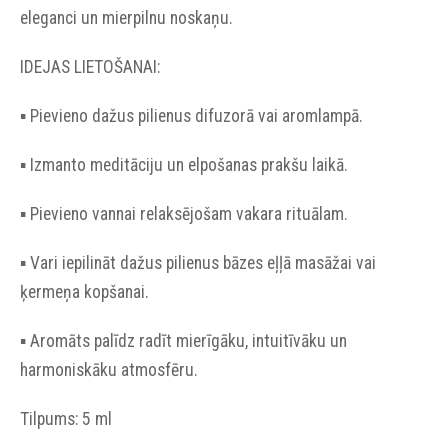
eleganci un mierpilnu noskaņu.
IDEJAS LIETOŠANAI:
▪︎ Pievieno dažus pilienus difuzorā vai aromlampā.
▪︎ Izmanto meditāciju un elpošanas prakšu laikā.
▪︎ Pievieno vannai relaksējošam vakara rituālam.
▪︎ Vari iepilināt dažus pilienus bāzes eļļā masāžai vai
ķermeņa kopšanai.
▪︎ Aromāts palīdz radīt mierīgāku, intuitīvāku un
harmoniskāku atmosfēru.
Tilpums: 5 ml