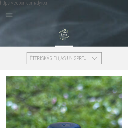
https://eepurl.com/dyikxr
ĒTERISKĀS EĻĻAS UN SPREJI