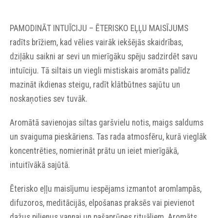
PAMODINĀT INTUĪCIJU – ĒTERISKO EĻĻU MAISĪJUMS
radīts brīžiem, kad vēlies vairāk iekšējās skaidrības,
dziļāku saikni ar sevi un mierīgāku spēju sadzirdēt savu
intuīciju. Tā siltais un viegli mistiskais aromāts palīdz
mazināt ikdienas steigu, radīt klātbūtnes sajūtu un
noskaņoties sev tuvāk.
Aromātā savienojas siltas garšvielu notis, maigs saldums
un svaiguma pieskāriens. Tas rada atmosfēru, kurā vieglāk
koncentrēties, nomierināt prātu un ieiet mierīgākā,
intuitīvākā sajūtā.
Ēterisko eļļu maisījumu iespējams izmantot aromlampās,
difuzoros, meditācijās, elpošanas praksēs vai pievienot
dažus pilienus vannai un pašaprūpes rituāliem. Aromāts