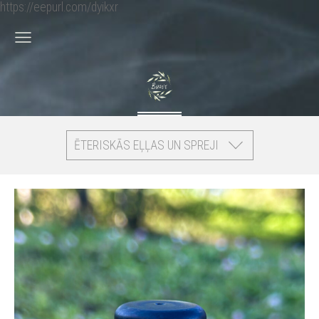
https://eepurl.com/dyikxr
ĒTERISKĀS EĻĻAS UN SPREJI