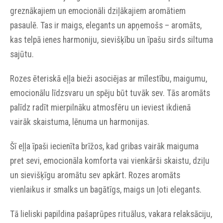
greznākajiem un emocionāli dziļākajiem aromātiem
pasaulē. Tas ir maigs, elegants un apņemošs – aromāts,
kas telpā ienes harmoniju, sievišķību un īpašu sirds siltuma
sajūtu.
Rozes ēteriskā eļļa bieži asociējas ar mīlestību, maigumu,
emocionālu līdzsvaru un spēju būt tuvāk sev. Tās aromāts
palīdz radīt mierpilnāku atmosfēru un ieviest ikdienā
vairāk skaistuma, lēnuma un harmonijas.
Šī eļļa īpaši iecienīta brīžos, kad gribas vairāk maiguma
pret sevi, emocionāla komforta vai vienkārši skaistu, dziļu
un sievišķīgu aromātu sev apkārt. Rozes aromāts
vienlaikus ir smalks un bagātīgs, maigs un ļoti elegants.
Tā lieliski papildina pašaprūpes rituālus, vakara relaksāciju,