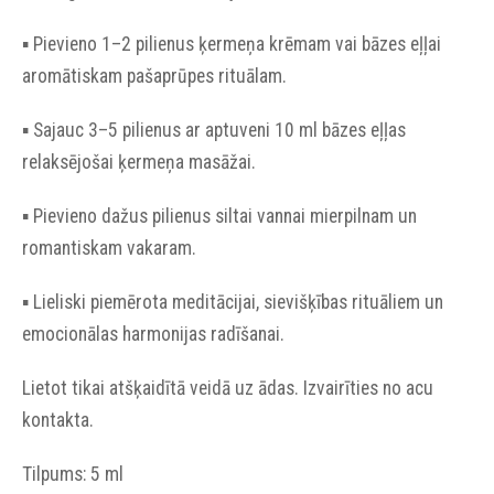
▪︎ Pievieno 1–2 pilienus ķermeņa krēmam vai bāzes eļļai
aromātiskam pašaprūpes rituālam.
▪︎ Sajauc 3–5 pilienus ar aptuveni 10 ml bāzes eļļas
relaksējošai ķermeņa masāžai.
▪︎ Pievieno dažus pilienus siltai vannai mierpilnam un
romantiskam vakaram.
▪︎ Lieliski piemērota meditācijai, sievišķības rituāliem un
emocionālas harmonijas radīšanai.
Lietot tikai atšķaidītā veidā uz ādas. Izvairīties no acu
kontakta.
Tilpums: 5 ml