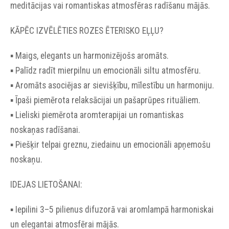
meditācijas vai romantiskas atmosfēras radīšanu mājās.
KĀPĒC IZVĒLĒTIES ROZES ĒTERISKO EĻĻU?
▪︎ Maigs, elegants un harmonizējošs aromāts.
▪︎ Palīdz radīt mierpilnu un emocionāli siltu atmosfēru.
▪︎ Aromāts asociējas ar sievišķību, mīlestību un harmoniju.
▪︎ Īpaši piemērota relaksācijai un pašaprūpes rituāliem.
▪︎ Lieliski piemērota aromterapijai un romantiskas
noskaņas radīšanai.
▪︎ Piešķir telpai greznu, ziedainu un emocionāli apņemošu
noskaņu.
IDEJAS LIETOŠANAI:
▪︎ Iepilini 3–5 pilienus difuzorā vai aromlampā harmoniskai
un elegantai atmosfērai mājās.