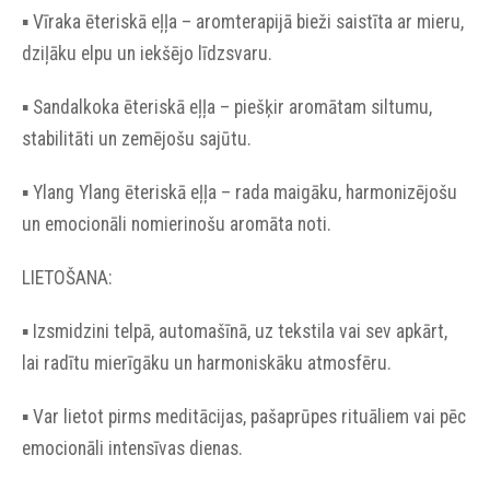
▪︎ Vīraka ēteriskā eļļa – aromterapijā bieži saistīta ar mieru,
dziļāku elpu un iekšējo līdzsvaru.
▪︎ Sandalkoka ēteriskā eļļa – piešķir aromātam siltumu,
stabilitāti un zemējošu sajūtu.
▪︎ Ylang Ylang ēteriskā eļļa – rada maigāku, harmonizējošu
un emocionāli nomierinošu aromāta noti.
LIETOŠANA:
▪︎ Izsmidzini telpā, automašīnā, uz tekstila vai sev apkārt,
lai radītu mierīgāku un harmoniskāku atmosfēru.
▪︎ Var lietot pirms meditācijas, pašaprūpes rituāliem vai pēc
emocionāli intensīvas dienas.