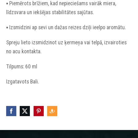
▪︎ Piemērots brīžiem, kad nepieciešams vairāk miera,
līdzsvara un iekšējas stabilitātes sajūtas.
▪︎ Izsmidzini ap sevi un dažas reizes dziļi ieelpo aromātu.
Spreju lieto izsmidzinot uz ķermeņa vai telpā, izvairoties
no acu kontakta.
Tilpums: 60 ml
Izgatavots Bali.