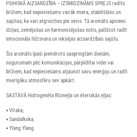
PSIHISKĀ AIZSARDZĪBA – IZSMIDZINĀMS SPREJS radīts
brīžiem, kad nepieciešams vairāk miera, stabilitātes un
sajūtas, ka vari atgriezties pie sevis. Tā aromāts apvieno
dziļas, zemējošas un harmonizējošas notis, palīdzot radīt
emocionāla līdzsvara un iekšējas aizsardzības sajūtu.
Šis aromāts īpaši piemērots saspringtām dienām,
nogurumam pēc komunikācijas, pārpildītai videi vai
brīžiem, kad nepieciešams atjaunot savu enerģiju un radīt
mierīgāku atmosfēru sev apkārt.
SASTĀVĀ Hidrogenēta Rīcineļļa un ēteriskās eļļas:
▪︎ Vīraka;
▪︎ Sandalkoka;
▪︎ Ylang Ylang.