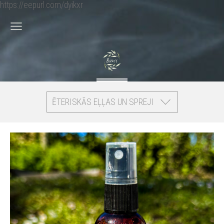
https://eepurl.com/dyikxr
ĒTERISKĀS EĻĻAS UN SPREJI