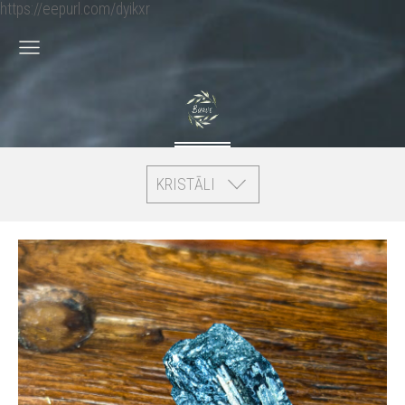
https://eepurl.com/dyikxr
KRISTĀLI