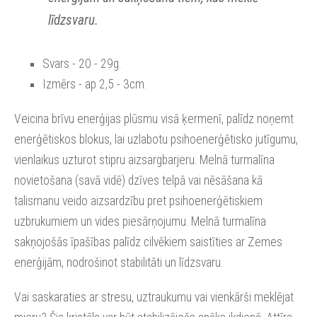
līdzsvaru.
Svars - 20 - 29g.
Izmērs - ap 2,5 - 3cm.
Veicina brīvu enerģijas plūsmu visā ķermenī, palīdz noņemt
enerģētiskos blokus, lai uzlabotu psihoenerģētisko jutīgumu,
vienlaikus uzturot stipru aizsargbarjeru. Melnā turmalīna
novietošana (savā vidē) dzīves telpā vai nēsāšana kā
talismanu veido aizsardzību pret psihoenerģētiskiem
uzbrukumiem un vides piesārņojumu. Melnā turmalīna
sakņojošās īpašības palīdz cilvēkiem saistīties ar Zemes
enerģijām, nodrošinot stabilitāti un līdzsvaru.
Vai saskaraties ar stresu, uztraukumu vai vienkārši meklējat