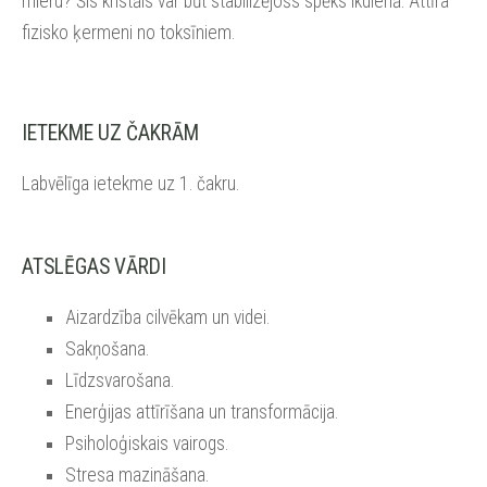
mieru? Šis kristāls var būt stabilizējošs spēks ikdienā. Attīra
fizisko ķermeni no toksīniem.
IETEKME UZ ČAKRĀM
Labvēlīga ietekme uz 1. čakru.
ATSLĒGAS VĀRDI
Aizardzība cilvēkam un videi.
Sakņošana.
Līdzsvarošana.
Enerģijas attīrīšana un transformācija.
Psiholoģiskais vairogs.
Stresa mazināšana.