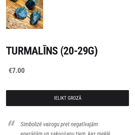
TURMALĪNS (20-29G)
€7.00
IELIKT GROZĀ
Simbolizē vairogu pret negatīvajām
enerģijām un sakņošanu tiem, kas meklē