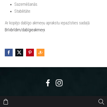
Sazemēšanās.
Stabilitāte.
Ar kopējo dabīgo akmeņu aprakstu iepazīsties sadaļā
Brīvbrīdim/dabīgieakmeņi
.
https://eepurl.com/dyikxr