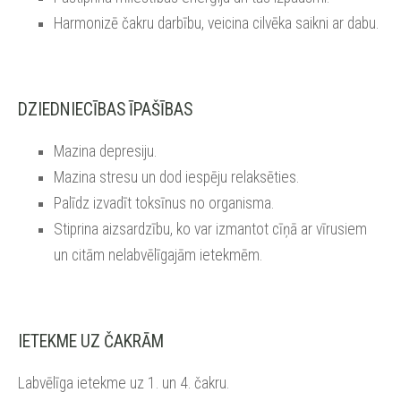
Harmonizē čakru darbību, veicina cilvēka saikni ar dabu.
DZIEDNIECĪBAS ĪPAŠĪBAS
Mazina depresiju.
Mazina stresu un dod iespēju relaksēties.
Palīdz izvadīt toksīnus no organisma.
Stiprina aizsardzību, ko var izmantot cīņā ar vīrusiem
un citām nelabvēlīgajām ietekmēm.
IETEKME UZ ČAKRĀM
Labvēlīga ietekme uz 1. un 4. čakru.