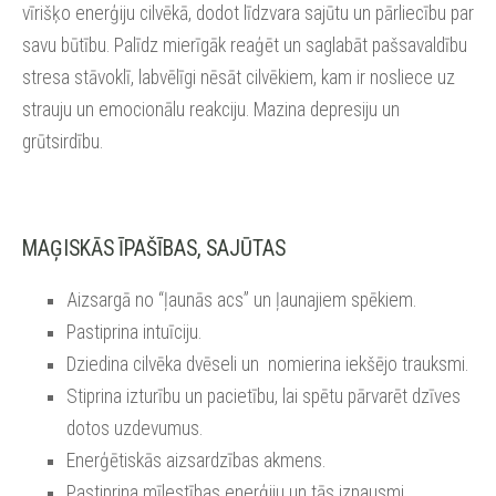
vīrišķo enerģiju cilvēkā, dodot līdzvara sajūtu un pārliecību par
savu būtību. Palīdz mierīgāk reaģēt un saglabāt pašsavaldību
stresa stāvoklī, labvēlīgi nēsāt cilvēkiem, kam ir nosliece uz
strauju un emocionālu reakciju. Mazina depresiju un
grūtsirdību.
MAĢISKĀS ĪPAŠĪBAS, SAJŪTAS
Aizsargā no “ļaunās acs” un ļaunajiem spēkiem.
Pastiprina intuīciju.
Dziedina cilvēka dvēseli un nomierina iekšējo trauksmi.
Stiprina izturību un pacietību, lai spētu pārvarēt dzīves
dotos uzdevumus.
Enerģētiskās aizsardzības akmens.
Pastiprina mīlestības enerģiju un tās izpausmi.