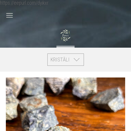
https://eepurl.com/dyikxr
KRISTĀLI