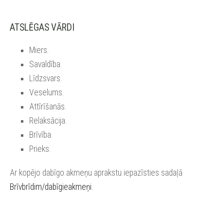
ATSLĒGAS VĀRDI
Miers.
Savaldība.
Līdzsvars.
Veselums.
Attīrīšanās.
Relaksācija.
Brīvība.
Prieks.
Ar kopējo dabīgo akmeņu aprakstu iepazīsties sadaļā
Brīvbrīdim/dabīgieakmeņi
.