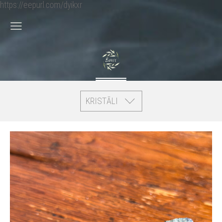
https://eepurl.com/dyikxr
KRISTĀLI