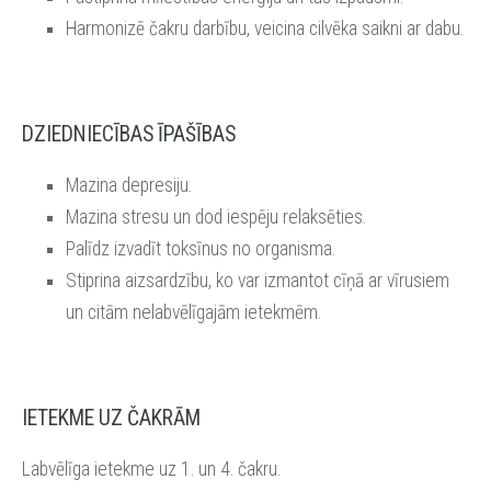
Harmonizē čakru darbību, veicina cilvēka saikni ar dabu.
DZIEDNIECĪBAS ĪPAŠĪBAS
Mazina depresiju.
Mazina stresu un dod iespēju relaksēties.
Palīdz izvadīt toksīnus no organisma.
Stiprina aizsardzību, ko var izmantot cīņā ar vīrusiem
un citām nelabvēlīgajām ietekmēm.
IETEKME UZ ČAKRĀM
Labvēlīga ietekme uz 1. un 4. čakru.