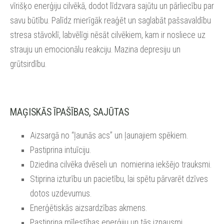
vīrišķo enerģiju cilvēkā, dodot līdzvara sajūtu un pārliecību par
savu būtību. Palīdz mierīgāk reaģēt un saglabāt pašsavaldību
stresa stāvoklī, labvēlīgi nēsāt cilvēkiem, kam ir nosliece uz
strauju un emocionālu reakciju. Mazina depresiju un
grūtsirdību.
MAĢISKĀS ĪPAŠĪBAS, SAJŪTAS
Aizsargā no “ļaunās acs” un ļaunajiem spēkiem.
Pastiprina intuīciju.
Dziedina cilvēka dvēseli un nomierina iekšējo trauksmi.
Stiprina izturību un pacietību, lai spētu pārvarēt dzīves
dotos uzdevumus.
Enerģētiskās aizsardzības akmens.
Pastiprina mīlestības enerģiju un tās izpausmi.