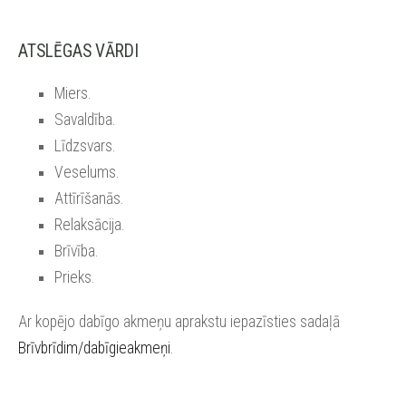
ATSLĒGAS VĀRDI
Miers.
Savaldība.
Līdzsvars.
Veselums.
Attīrīšanās.
Relaksācija.
Brīvība.
Prieks.
Ar kopējo dabīgo akmeņu aprakstu iepazīsties sadaļā
Brīvbrīdim/dabīgieakmeņi
.